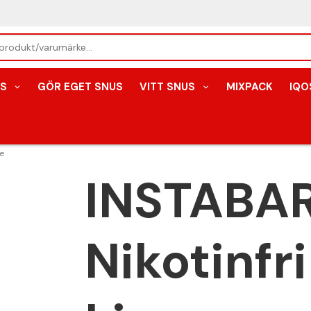
S
GÖR EGET SNUS
VITT SNUS
MIXPACK
IQO
me
INSTABA
Nikotinfr