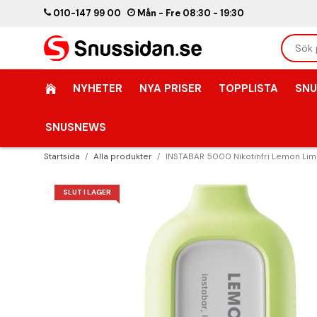
010-147 99 00
Mån - Fre 08:30 - 19:30
NYHETER
NYA PRISER
TOPPLISTA
SNU
SNUSNEWS
Startsida
/
Alla produkter
/
INSTABAR 5000 Nikotinfri Lemon Li
SLUT I LAGER