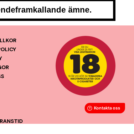
oendeframkallande ämne.
LLKOR
POLICY
Y
GOR
SS
ERANSTID