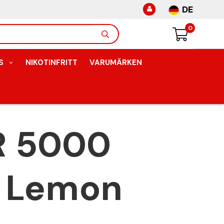
DE
0
S
NIKOTINFRITT
VARUMÄRKEN
R 5000
i Lemon