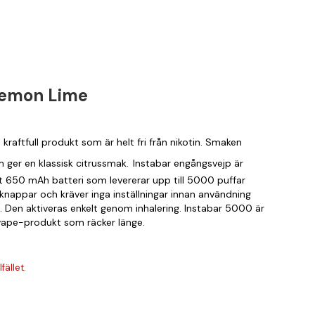
Lemon Lime
aftfull produkt som är helt fri från nikotin. Smaken
 ger en klassisk citrussmak.
Instabar engångsvejp är
lt 650 mAh batteri som levererar upp till 5000 puffar
knappar och kräver inga inställningar innan användning
n. Den aktiveras enkelt genom inhalering. Instabar 5000 är
i vape-produkt som räcker länge.
fället.