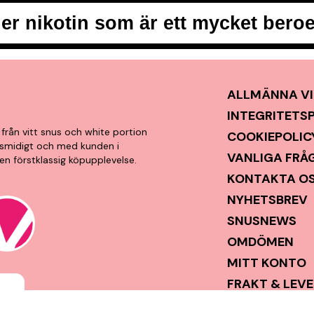
er nikotin som är ett mycket ber
ALLMÄNNA VI
INTEGRITETS
från vitt snus och white portion
COOKIEPOLIC
t, smidigt och med kunden i
VANLIGA FRÅ
en förstklassig köpupplevelse.
KONTAKTA O
NYHETSBREV
SNUSNEWS
OMDÖMEN
MITT KONTO
FRAKT & LEV