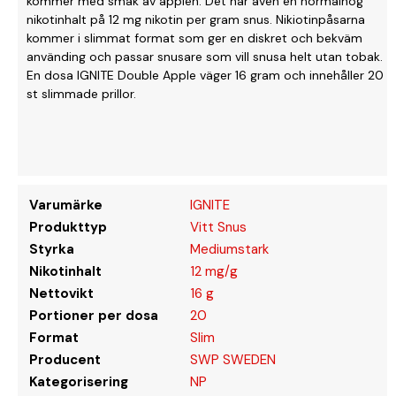
kommer med smak av äpplen. Det har även en normalhög
nikotinhalt på 12 mg nikotin per gram snus. Nikiotinpåsarna
kommer i slimmat format som ger en diskret och bekväm
använding och passar snusare som vill snusa helt utan tobak.
En dosa IGNITE Double Apple väger 16 gram och innehåller 20
st slimmade prillor.
Varumärke
IGNITE
Produkttyp
Vitt Snus
Styrka
Mediumstark
Nikotinhalt
12 mg/g
Nettovikt
16 g
Portioner per dosa
20
Format
Slim
Producent
SWP SWEDEN
Kategorisering
NP