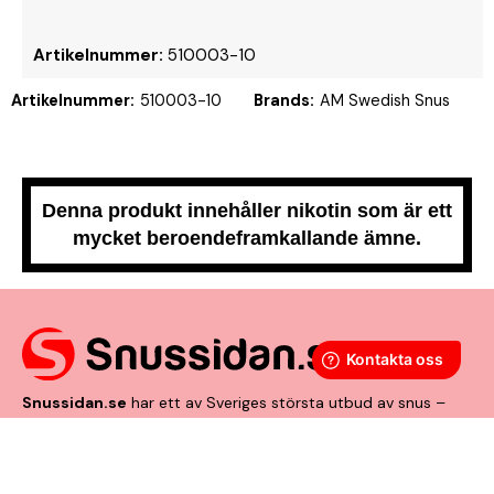
Artikelnummer:
510003-10
Artikelnummer:
510003-10
Brands:
AM Swedish Snus
Denna produkt innehåller nikotin som är ett
mycket beroendeframkallande ämne.
Snussidan.se
har ett av Sveriges största utbud av snus –
från vitt snus och white portion till klassiskt portionssnus och
lössnus. Vi levererar snabbt, smidigt och med kunden i
centrum. Vårt mål är att alltid erbjuda snabb leverans och en
förstklassig köpupplevelse.