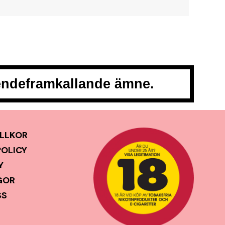
oendeframkallande ämne.
LLKOR
POLICY
Y
GOR
SS