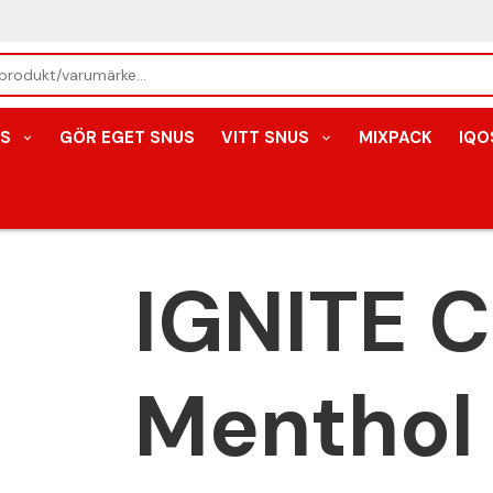
S
GÖR EGET SNUS
VITT SNUS
MIXPACK
IQO
IGNITE C
Menthol