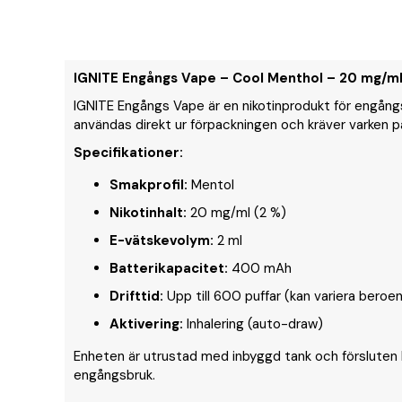
IGNITE Engångs Vape – Cool Menthol – 20 mg/ml
IGNITE Engångs Vape är en nikotinprodukt för engångs
användas direkt ur förpackningen och kräver varken påf
Specifikationer:
Smakprofil:
Mentol
Nikotinhalt:
20 mg/ml (2 %)
E-vätskevolym:
2 ml
Batterikapacitet:
400 mAh
Drifttid:
Upp till 600 puffar (kan variera bero
Aktivering:
Inhalering (auto-draw)
Enheten är utrustad med inbyggd tank och försluten 
engångsbruk.