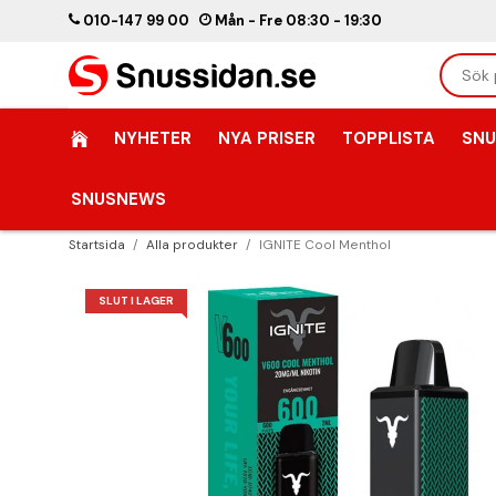
010-147 99 00
Mån - Fre 08:30 - 19:30
NYHETER
NYA PRISER
TOPPLISTA
SNU
SNUSNEWS
Startsida
/
Alla produkter
/
IGNITE Cool Menthol
SLUT I LAGER