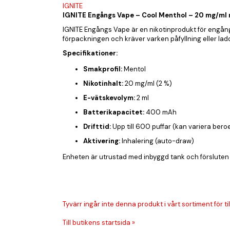
IGNITE
IGNITE Engångs Vape – Cool Menthol – 20 mg/ml 
IGNITE Engångs Vape är en nikotinprodukt för engång
förpackningen och kräver varken påfyllning eller lad
Specifikationer:
Smakprofil:
Mentol
Nikotinhalt:
20 mg/ml (2 %)
E-vätskevolym:
2 ml
Batterikapacitet:
400 mAh
Drifttid:
Upp till 600 puffar (kan variera ber
Aktivering:
Inhalering (auto-draw)
Enheten är utrustad med inbyggd tank och försluten
Tyvärr ingår inte denna produkt i vårt sortiment för till
Till butikens startsida »