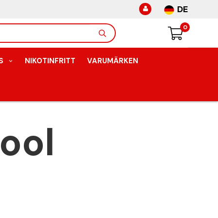
DE
0
S
NIKOTINFRITT
VARUMÄRKEN
ool