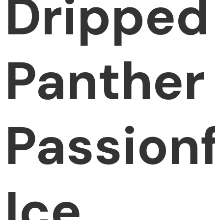
Dripped
Panther
Passionf
Ice