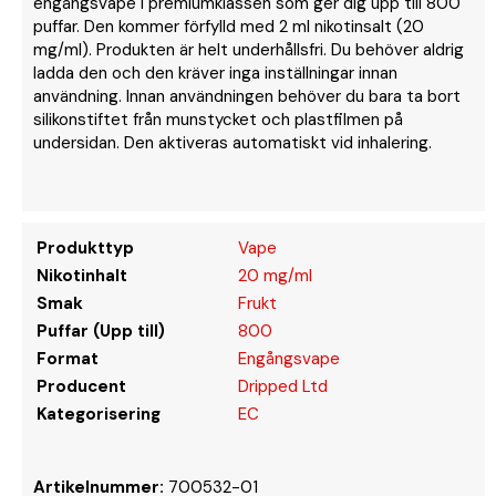
engångsvape i premiumklassen som ger dig upp till 800
puffar. Den kommer förfylld med 2 ml nikotinsalt (20
mg/ml). Produkten är helt underhållsfri. Du behöver aldrig
ladda den och den kräver inga inställningar innan
användning. Innan användningen behöver du bara ta bort
silikonstiftet från munstycket och plastfilmen på
undersidan. Den aktiveras automatiskt vid inhalering.
Produkttyp
Vape
Nikotinhalt
20 mg/ml
Smak
Frukt
Puffar (Upp till)
800
Format
Engångsvape
Producent
Dripped Ltd
Kategorisering
EC
Artikelnummer:
700532-01