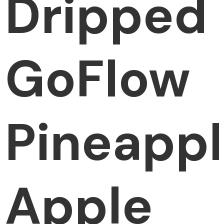
Dripped
GoFlow
Pineapp
Apple