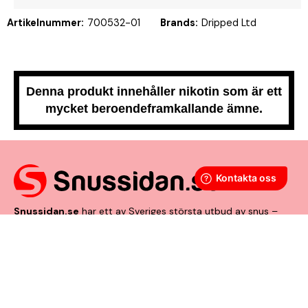
Artikelnummer:
700532-01
Brands:
Dripped Ltd
Denna produkt innehåller nikotin som är ett
mycket beroendeframkallande ämne.
Snussidan.se
har ett av Sveriges största utbud av snus –
från vitt snus och white portion till klassiskt portionssnus och
lössnus. Vi levererar snabbt, smidigt och med kunden i
centrum. Vårt mål är att alltid erbjuda snabb leverans och en
förstklassig köpupplevelse.
VÅRA ANDRA PLATTFORMAR