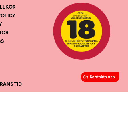
LLKOR
POLICY
Y
GOR
SS
ERANSTID