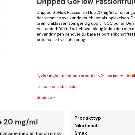
Dripped GoFlow Passionfrui
Dripped GoFlow Passionfruit Ice 20 mg/ml är en eng
dessutom en svalkande touch i smakupplevelsen. Det
premiumklassen som ger dig upp till 800 puffar. Den 
helt underhållsfri. Du behöver aldrig ladda den och 
användningen behöver du bara ta bort silikonstiftet
automatiskt vid inhalering.
Tyvärr ingår inte denna produkt i vårt sortiment för till
Till butikens startsida »
Sitemap »
Produkttyp
ce 20 mg/ml
Nikotinhalt
Smak
gångsvape med en fräsch smak