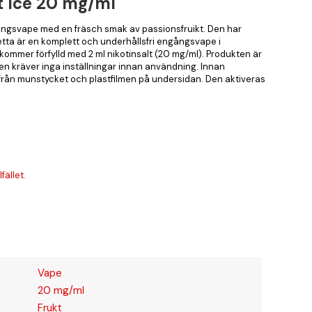
t Ice 20 mg/ml
ångsvape med en fräsch smak av passionsfruikt. Den har
ta är en komplett och underhållsfri engångsvape i
kommer förfylld med 2 ml nikotinsalt (20 mg/ml). Produkten är
den kräver inga inställningar innan användning. Innan
 från munstycket och plastfilmen på undersidan. Den aktiveras
fället.
Vape
20 mg/ml
Frukt