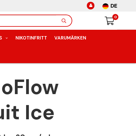
DE
0
S
NIKOTINFRITT
VARUMÄRKEN
GoFlow
it Ice