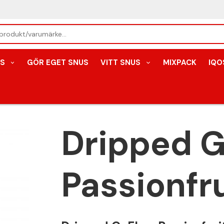
S
GÖR EGET SNUS
VITT SNUS
MIXPACK
IQO
Dripped 
Passionfru