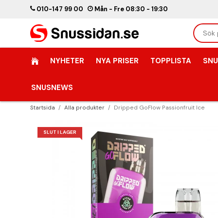
010-147 99 00
Mån - Fre 08:30 - 19:30
NYHETER
NYA PRISER
TOPPLISTA
SNU
SNUSNEWS
Startsida
/
Alla produkter
/
Dripped GoFlow Passionfruit Ice
SLUT I LAGER