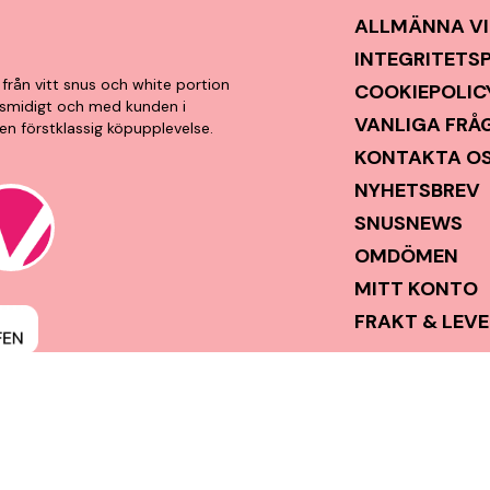
ALLMÄNNA VI
INTEGRITETS
från vitt snus och white portion
COOKIEPOLIC
t, smidigt och med kunden i
VANLIGA FRÅ
en förstklassig köpupplevelse.
KONTAKTA O
NYHETSBREV
SNUSNEWS
OMDÖMEN
MITT KONTO
FRAKT & LEV
Copyright © Snushallen i Norden AB