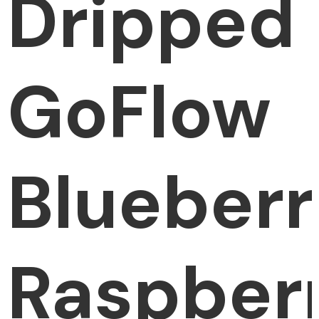
Dripped
GoFlow
Blueber
Raspber