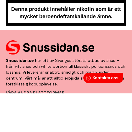
Denna produkt innehåller nikotin som är ett
mycket beroendeframkallande ämne.
Snussidan.se
har ett av Sveriges största utbud av snus –
från vitt snus och white portion till klassiskt portionssnus och
lössnus. Vi levererar snabbt, smidigt och med kunden i
centrum. Vårt mål är att alltid erbjuda snabb leverans och en
förstklassig köpupplevelse.
VÅRA ANDRA PLATTFORMAR