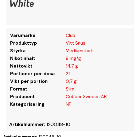
White
Varumärke
Club
Produkttyp
Vitt Snus
Styrka
Mediumstark
Nikotinhalt
9 mg/g
Nettovikt
14,7 g
Portioner per dosa
21
Vikt per portion
0,7 g
Format
Slim
Producent
Cobber Sweden AB
Kategorisering
NP
Artikelnummer:
120048-10
Artikelnummer:
120048-10