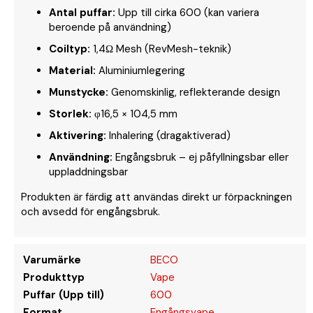
Antal puffar:
Upp till cirka 600 (kan variera
beroende på användning)
Coiltyp:
1,4Ω Mesh (RevMesh-teknik)
Material:
Aluminiumlegering
Munstycke:
Genomskinlig, reflekterande design
Storlek:
φ16,5 × 104,5 mm
Aktivering:
Inhalering (dragaktiverad)
Användning:
Engångsbruk – ej påfyllningsbar eller
uppladdningsbar
Produkten är färdig att användas direkt ur förpackningen
och avsedd för engångsbruk.
Varumärke
BECO
Produkttyp
Vape
Puffar (Upp till)
600
Format
Engångsvape