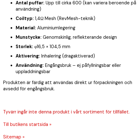
Antal puffar:
Upp till cirka 600 (kan variera beroende på
användning)
Coiltyp:
1,4Ω Mesh (RevMesh-teknik)
Material:
Aluminiumlegering
Munstycke:
Genomskinlig, reflekterande design
Storlek:
φ16,5 × 104,5 mm
Aktivering:
Inhalering (dragaktiverad)
Användning:
Engångsbruk – ej påfyllningsbar eller
uppladdningsbar
Produkten är färdig att användas direkt ur förpackningen och
avsedd för engångsbruk.
Tyvärr ingår inte denna produkt i vårt sortiment för tillfället.
Till butikens startsida »
Sitemap »