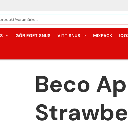
S
GÖR EGET SNUS
VITT SNUS
MIXPACK
IQO
Beco Ap
Strawbe