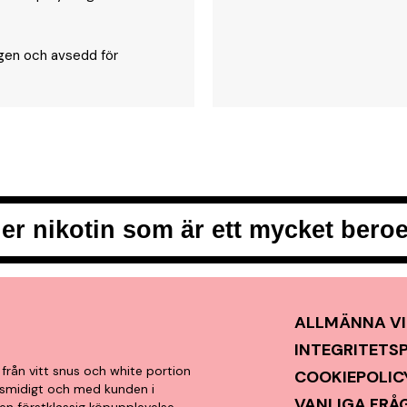
ngen och avsedd för
er nikotin som är ett mycket ber
ALLMÄNNA VI
INTEGRITETS
från vitt snus och white portion
COOKIEPOLIC
t, smidigt och med kunden i
VANLIGA FRÅ
en förstklassig köpupplevelse.