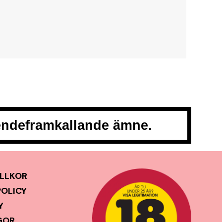
oendeframkallande ämne.
LLKOR
POLICY
Y
GOR