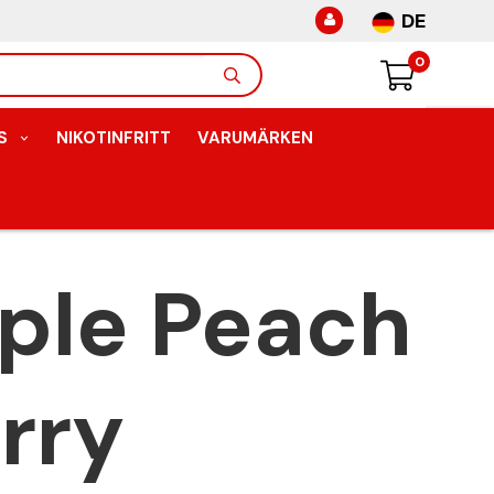
DE
0
S
NIKOTINFRITT
VARUMÄRKEN
ple Peach
rry