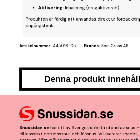
Aktivering:
Inhalering (dragaktiverad)
Produkten är färdig att användas direkt ur förpackni
engångsbruk.
Artikelnummer:
445016-05
Brands:
Sam Gross AB
Denna produkt innehåll
Snussidan.se
har ett av Sveriges största utbud av snus – 
till klassiskt portionssnus och lössnus. Vi levererar snabb
centrum. Vårt mål är att alltid erbjuda snabb leverans och 