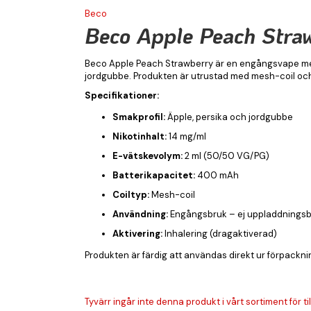
Beco
Beco Apple Peach Stra
Beco Apple Peach Strawberry är en engångsvape med
jordgubbe. Produkten är utrustad med mesh-coil och i
Specifikationer:
Smakprofil:
Äpple, persika och jordgubbe
Nikotinhalt:
14 mg/ml
E-vätskevolym:
2 ml (50/50 VG/PG)
Batterikapacitet:
400 mAh
Coiltyp:
Mesh-coil
Användning:
Engångsbruk – ej uppladdningsbar
Aktivering:
Inhalering (dragaktiverad)
Produkten är färdig att användas direkt ur förpack
Tyvärr ingår inte denna produkt i vårt sortiment för till