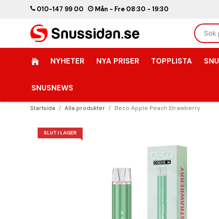
010-147 99 00
Mån - Fre 08:30 - 19:30
NYHETER
NYA PRISER
TOPPLISTA
SNU
SNUSNEWS
Startsida
/
Alla produkter
/
Beco Apple Peach Strawberry
SLUT I LAGER