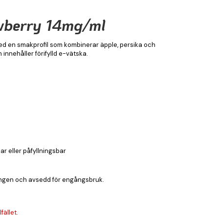
wberry 14mg/ml
 en smakprofil som kombinerar äpple, persika och
nnehåller förifylld e-vätska.
 eller påfyllningsbar
ningen och avsedd för engångsbruk.
fället.