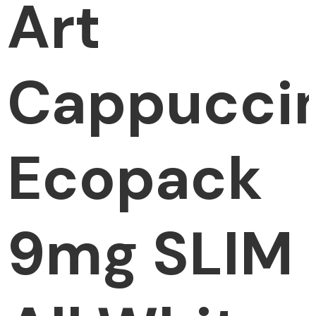
Art
Cappucci
Ecopack
9mg SLIM