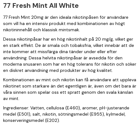
77 Fresh Mint All White
77 Fresh Mint 20mg är den ideala nikotinpåsen för användare
som vill ha en intensiv produkt med kombinationen av högt
nikotininnehåll och klassisk mintsmak.
Dessa nikotinpåsar har en hög nikotinhalt på 20 mg/g, vilket ger
en stark effekt. De är smala och tobaksfria, vilket innebär att de
inte kommer att missfärga dina tänder under eller efter
användning. Dessa helvita nikotinpåsar är avsedda för den
moderna snusaren som har en hög tolerans för nikotin och söker
en diskret användning med produkter av hög kvalitet.
Kombinationen av mint och nikotin kan få användare att uppleva
nikotinet som starkare än det egentligen är, även om det bara är
våra sinnen som spelar oss ett spratt genom den svala känslan
av mint.
Ingredienser: Vatten, cellulosa (E460), aromer, pH-justerande
medel (E501), salt, nikotin, sötningsmedel (E955), kylmedel,
konserveringsmedel (E202).