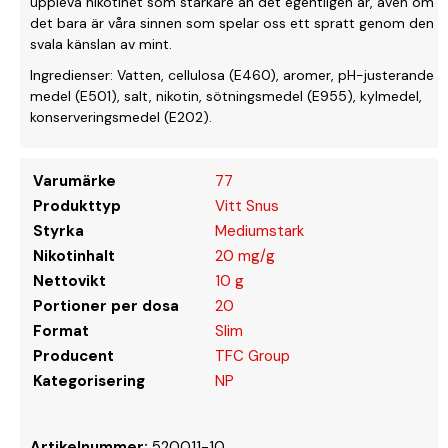
uppleva nikotinet som starkare än det egentligen är, även om
det bara är våra sinnen som spelar oss ett spratt genom den
svala känslan av mint.
Ingredienser: Vatten, cellulosa (E460), aromer, pH-justerande
medel (E501), salt, nikotin, sötningsmedel (E955), kylmedel,
konserveringsmedel (E202).
Varumärke
77
Produkttyp
Vitt Snus
Styrka
Mediumstark
Nikotinhalt
20 mg/g
Nettovikt
10 g
Portioner per dosa
20
Format
Slim
Producent
TFC Group
Kategorisering
NP
Artikelnummer:
520011-10