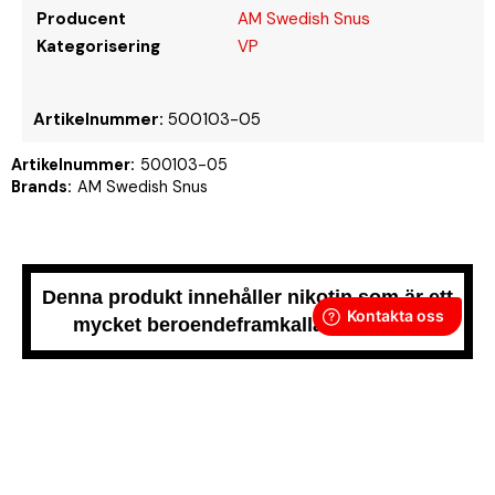
Producent
AM Swedish Snus
Kategorisering
VP
Artikelnummer:
500103-05
Artikelnummer:
500103-05
Brands:
AM Swedish Snus
Denna produkt innehåller nikotin som är ett
mycket beroendeframkallande ämne.
Snussidan.se
har ett av Sveriges största utbud av snus –