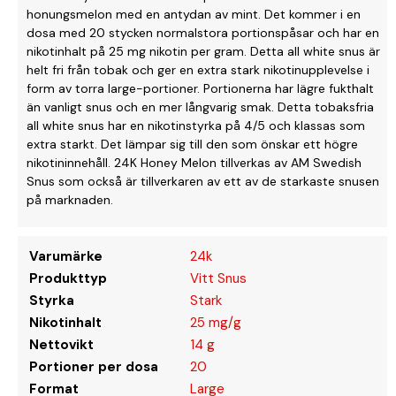
honungsmelon med en antydan av mint. Det kommer i en
dosa med 20 stycken normalstora portionspåsar och har en
nikotinhalt på 25 mg nikotin per gram. Detta all white snus är
helt fri från tobak och ger en extra stark nikotinupplevelse i
form av torra large-portioner. Portionerna har lägre fukthalt
än vanligt snus och en mer långvarig smak. Detta tobaksfria
all white snus har en nikotinstyrka på 4/5 och klassas som
extra starkt. Det lämpar sig till den som önskar ett högre
nikotininnehåll. 24K Honey Melon tillverkas av AM Swedish
Snus som också är tillverkaren av ett av de starkaste snusen
på marknaden.
Varumärke
24k
Produkttyp
Vitt Snus
Styrka
Stark
Nikotinhalt
25 mg/g
Nettovikt
14 g
Portioner per dosa
20
Format
Large