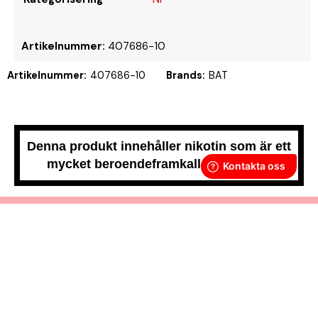
Artikelnummer:
407686-10
Artikelnummer:
407686-10
Brands:
BAT
Denna produkt innehåller nikotin som är ett
mycket beroendeframkallande ämne.
Snussidan.se
har ett av Sveriges största utbud av snus –
från vitt snus och white portion till klassiskt portionssnus och
lössnus. Vi levererar snabbt, smidigt och med kunden i
centrum. Vårt mål är att alltid erbjuda snabb leverans och en