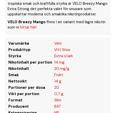
tropiska smak och kraftfulla styrka är VELO Breezy Mango
Extra Strong det perfekta valet för snusare som
uppskattar moderna och smakrika nikotinprodukter.
VELO Breezy Mango
finns i en variant med lägre nikotin
som ni
hittar här!
Varumärke
Velo
Produkttyp
Vitt Snus
Styrka
Extra stark
Nikotinhalt per portion
14 mg
Nikotinhalt
20 mg/g
Smak
Frukt
Nettovikt
14 g
Portioner per dosa
20
Vikt per portion
0,7 g
Format
Slim
Producent
BAT
Kategorisering
NP