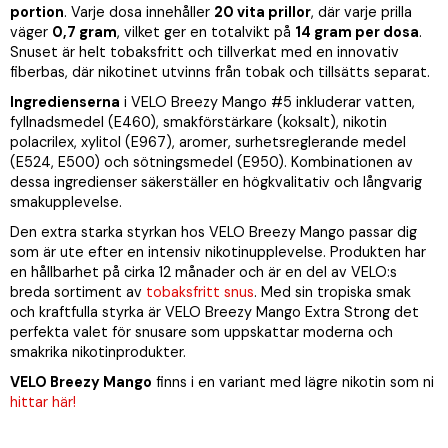
portion
. Varje dosa innehåller
20 vita prillor
, där varje prilla
väger
0,7 gram
, vilket ger en totalvikt på
14 gram per dosa
.
Snuset är helt tobaksfritt och tillverkat med en innovativ
fiberbas, där nikotinet utvinns från tobak och tillsätts separat.
Ingredienserna
i VELO Breezy Mango #5 inkluderar vatten,
fyllnadsmedel (E460), smakförstärkare (koksalt), nikotin
polacrilex, xylitol (E967), aromer, surhetsreglerande medel
(E524, E500) och sötningsmedel (E950). Kombinationen av
dessa ingredienser säkerställer en högkvalitativ och långvarig
smakupplevelse.
Den extra starka styrkan hos VELO Breezy Mango passar dig
som är ute efter en intensiv nikotinupplevelse. Produkten har
en hållbarhet på cirka 12 månader och är en del av VELO:s
breda sortiment av
tobaksfritt snus
. Med sin tropiska smak
och kraftfulla styrka är VELO Breezy Mango Extra Strong det
perfekta valet för snusare som uppskattar moderna och
smakrika nikotinprodukter.
VELO Breezy Mango
finns i en variant med lägre nikotin som ni
hittar här!