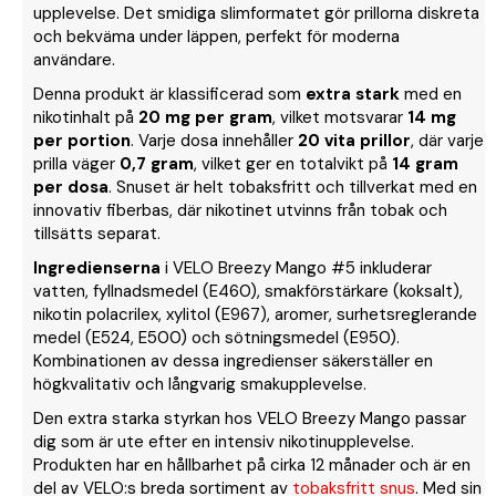
upplevelse. Det smidiga slimformatet gör prillorna diskreta
och bekväma under läppen, perfekt för moderna
användare.
Denna produkt är klassificerad som
extra stark
med en
nikotinhalt på
20 mg per gram
, vilket motsvarar
14 mg
per portion
. Varje dosa innehåller
20 vita prillor
, där varje
prilla väger
0,7 gram
, vilket ger en totalvikt på
14 gram
per dosa
. Snuset är helt tobaksfritt och tillverkat med en
innovativ fiberbas, där nikotinet utvinns från tobak och
tillsätts separat.
Ingredienserna
i VELO Breezy Mango #5 inkluderar
vatten, fyllnadsmedel (E460), smakförstärkare (koksalt),
nikotin polacrilex, xylitol (E967), aromer, surhetsreglerande
medel (E524, E500) och sötningsmedel (E950).
Kombinationen av dessa ingredienser säkerställer en
högkvalitativ och långvarig smakupplevelse.
Den extra starka styrkan hos VELO Breezy Mango passar
dig som är ute efter en intensiv nikotinupplevelse.
Produkten har en hållbarhet på cirka 12 månader och är en
del av VELO:s breda sortiment av
tobaksfritt snus
. Med sin