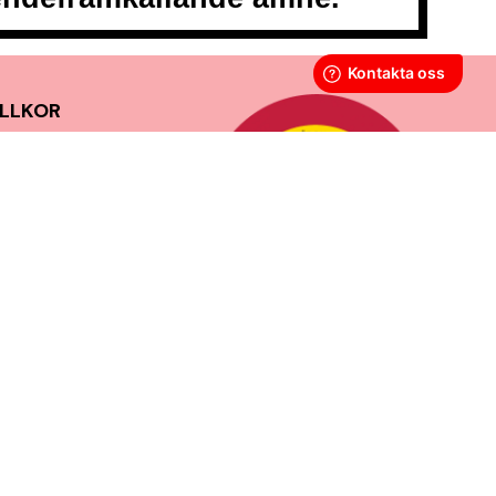
LLKOR
POLICY
Y
GOR
SS
ERANSTID