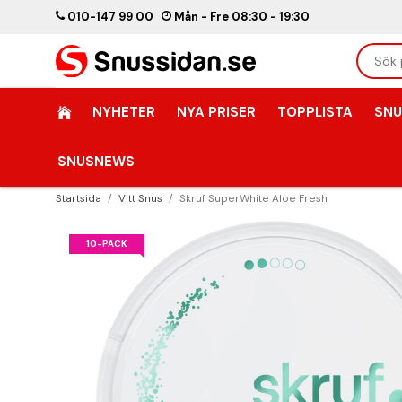
010-147 99 00
Mån - Fre 08:30 - 19:30
NYHETER
NYA PRISER
TOPPLISTA
SNU
SNUSNEWS
Startsida
/
Vitt Snus
/
Skruf SuperWhite Aloe Fresh
10-PACK