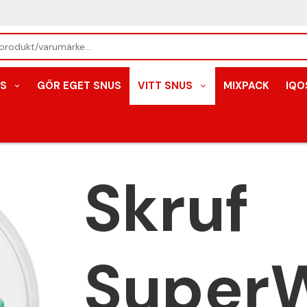
S
GÖR EGET SNUS
VITT SNUS
MIXPACK
IQO
Skruf
Super