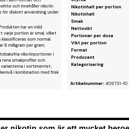
nus i slim-format och
 white och innehåller nikotin
Nikotinhalt per portion
e för diskret användning under
Nikotinhalt
Smak
Produkten har en mild
Nettovikt
 varje portion är smal, vilket
Portioner per dosa
 klassificeras som normal.
Vikt per portion
rar 8 milligram per gram.
Format
obaksfria nikotinportioner i
Producent
na rena smakprofiler och
Kategorisering
e varianterna i sortimentet,
kenivå i kombination med frisk
Artikelnummer:
409731-10
er nikotin som är ett mycket ber