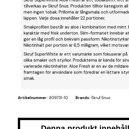
Skruf SuperWhite Aloe Fresh är ett tobaksfritt vitt s
tillverkas av Skruf Snus. Produkten tillhör kategorin all
men ingen tobak. Prillorna är långsmala och utformad
läppen. Varje dosa innehåller 22 portioner.
Smakprofilen består av aloe i kombination med mint. 
karaktär med frisk underton. Slim-formatet innebär att
ger en låg profil och bekväm passform. Nikotinstyrkan
Nikotinhalt per portion är 6,5 milligram, vilket motsva
Skruf SuperWhite är ett varumärke som fokuserar på t
olika smaker och styrkor. Produkterna är kända för si
varierade nikotinhalter. Aloe Fresh är en av de mildar
framtagen för användare som föredrar en lättare styr
smak.
Artikelnummer:
409731-10
Brands:
Skruf Snus
Denna produkt innehåll