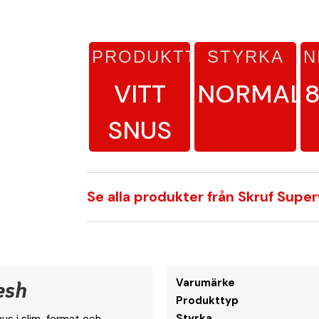
PRODUKTTYP
STYRKA
N
VITT
NORMAL
SNUS
Se alla produkter från Skruf Supe
esh
Varumärke
Produkttyp
Styrka