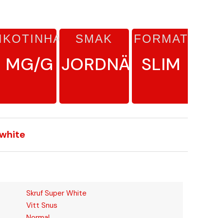
IKOTINHALT
SMAK
FORMAT
8 MG/G
JORDNÄRA
SLIM
rwhite
Skruf Super White
Vitt Snus
Normal