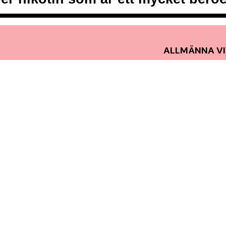
ALLMÄNNA VI
INTEGRITETS
från vitt snus och white portion
COOKIEPOLIC
t, smidigt och med kunden i
VANLIGA FRÅ
en förstklassig köpupplevelse.
KONTAKTA O
NYHETSBREV
SNUSNEWS
OMDÖMEN
MITT KONTO
FRAKT & LEV