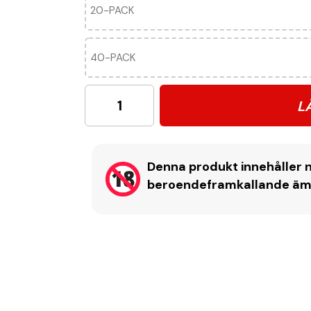
20-PACK
40-PACK
L
Denna produkt innehåller n
beroendeframkallande ämne