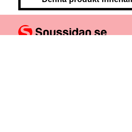
Snussidan.se
har ett av Sveriges största utbud av snus – 
till klassiskt portionssnus och lössnus. Vi levererar snabb
centrum. Vårt mål är att alltid erbjuda snabb leverans och 
VÅRA ANDRA PLATTFORMAR