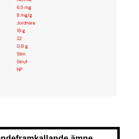
6,5 mg
8 mg/g
Jordnära
18 g
22
0,8 g
Slim
Skruf
NP
oendeframkallande ämne.