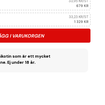
33,95 KR
/ST
679 KR
33,23 KR
/ST
1 329 KR
ÄGG I VARUKORGEN
ikotin som är ett mycket
. Ej under 18 år.