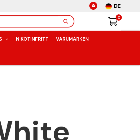
DE
0
S
NIKOTINFRITT
VARUMÄRKEN
White