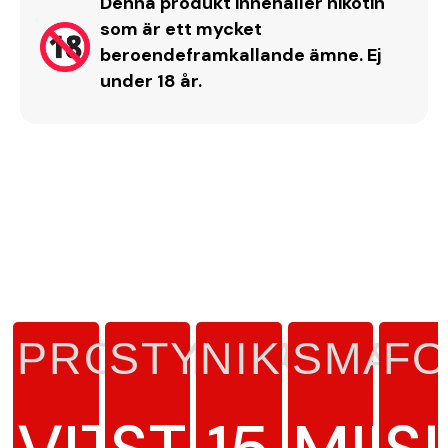
Denna produkt innehåller nikotin
som är ett mycket
beroendeframkallande ämne. Ej
under 18 år.
PRODUKTTYP
STYRKA
NIKOTINH
SMAK
F