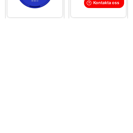
LOOP Smooth Mint
Après Menthol Extra
Strong
Strong
369 kr
289 kr
30,75 kr
/st
28,90 kr
/st
KÖP
KÖP
Denna produkt innehåller nikotin som är ett
mycket beroendeframkallande ämne.