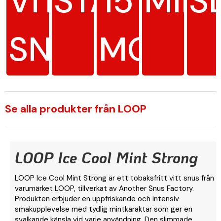
VITT
STARK
15
MIN
S
SNUS
MG/G
Se alla produkter från LOOP
LOOP Ice Cool Mint Strong
LOOP Ice Cool Mint Strong är ett tobaksfritt vitt snus från
varumärket LOOP, tillverkat av Another Snus Factory.
Produkten erbjuder en uppfriskande och intensiv
smakupplevelse med tydlig mintkaraktär som ger en
svalkande känsla vid varje användning. Den slimmade