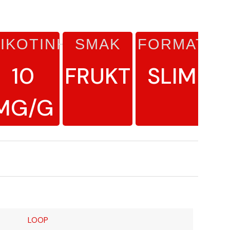
IKOTINHALT
SMAK
FORMAT
L
10
FRUKT
SLIM
MG/G
LOOP