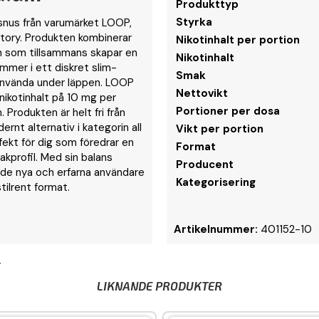
Produkttyp
Styrka
 snus från varumärket LOOP,
ctory. Produkten kombinerar
Nikotinhalt per portion
on som tillsammans skapar en
Nikotinhalt
mer i ett diskret slim-
Smak
använda under läppen. LOOP
Nettovikt
nikotinhalt på 10 mg per
Portioner per dosa
 Produkten är helt fri från
ernt alternativ i kategorin all
Vikt per portion
ekt för dig som föredrar en
Format
akprofil. Med sin balans
Producent
åde nya och erfarna användare
Kategorisering
tilrent format.
Artikelnummer:
401152-10
y
LIKNANDE PRODUKTER