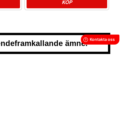
KÖP
oendeframkallande ämne.
LLKOR
POLICY
Y
GOR
SS