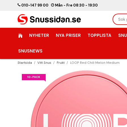
010-147 99 00
Mån - Fre 08:30 - 19:30
NYHETER
NYA PRISER
TOPPLISTA
SNU
SNUSNEWS
Startsida
/
Vitt Snus
/
Frukt
/
LOOP Red Chili Melon Medium
10-PACK