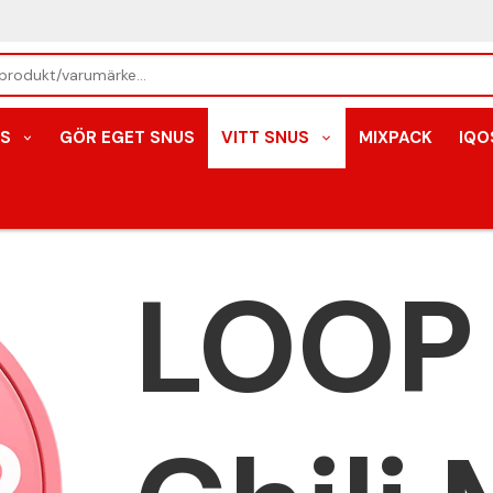
S
GÖR EGET SNUS
VITT SNUS
MIXPACK
IQO
LOOP