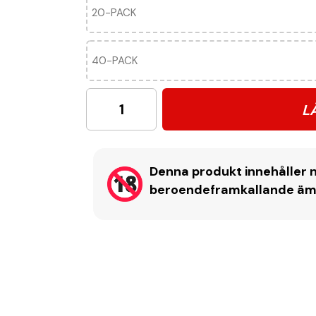
20-PACK
40-PACK
L
Denna produkt innehåller n
beroendeframkallande ämne