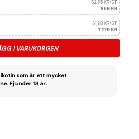
32,95 KR
/ST
659 KR
31,98 KR
/ST
1 279 KR
ÄGG I VARUKORGEN
ikotin som är ett mycket
. Ej under 18 år.