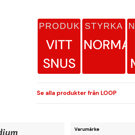
PRODUKTTYP
STYRKA
N
VITT
NORMA
SNUS
Se alla produkter från LOOP
dium
Varumärke