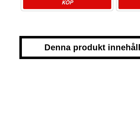
KÖP
Denna produkt innehåll
Snussidan.se
har ett av Sveriges största utbud av snus – 
till klassiskt portionssnus och lössnus. Vi levererar snabb
centrum. Vårt mål är att alltid erbjuda snabb leverans och 
VÅRA ANDRA PLATTFORMAR