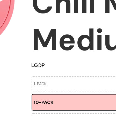
Chili
Medi
1-PACK
10-PACK