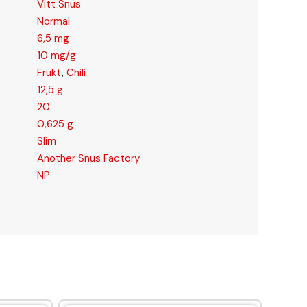
Vitt Snus
Normal
6,5 mg
10 mg/g
Frukt
,
Chili
12,5 g
20
0,625 g
Slim
Another Snus Factory
NP