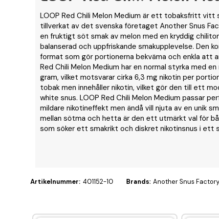
LOOP Red Chili Melon Medium är ett tobaksfritt vitt
tillverkat av det svenska företaget Another Snus Fa
en fruktigt söt smak av melon med en kryddig chilit
balanserad och uppfriskande smakupplevelse. Den kom
format som gör portionerna bekväma och enkla att 
Red Chili Melon Medium har en normal styrka med en 
gram, vilket motsvarar cirka 6,3 mg nikotin per portion.
tobak men innehåller nikotin, vilket gör den till ett mod
white snus. LOOP Red Chili Melon Medium passar perf
mildare nikotineffekt men ändå vill njuta av en unik sm
mellan sötma och hetta är den ett utmärkt val för b
som söker ett smakrikt och diskret nikotinsnus i ett s
Artikelnummer:
401152-10
Brands:
Another Snus Factor