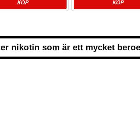
KÖP
KÖP
er nikotin som är ett mycket ber
ALLMÄNNA VI
INTEGRITETS
från vitt snus och white portion
COOKIEPOLIC
t, smidigt och med kunden i
VANLIGA FRÅ
en förstklassig köpupplevelse.
KONTAKTA O
NYHETSBREV
SNUSNEWS