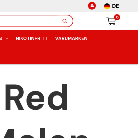
DE
0
S
NIKOTINFRITT
VARUMÄRKEN
 Red