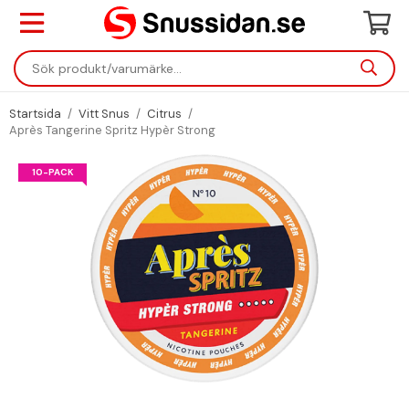
Startsida
/
Vitt Snus
/
Citrus
/
Après Tangerine Spritz Hypèr Strong
10-PACK