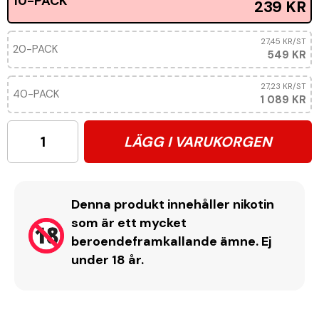
10-PACK
239 KR
27,45 KR
/ST
20-PACK
549 KR
27,23 KR
/ST
40-PACK
1 089 KR
LÄGG I VARUKORGEN
Denna produkt innehåller nikotin
som är ett mycket
beroendeframkallande ämne. Ej
under 18 år.