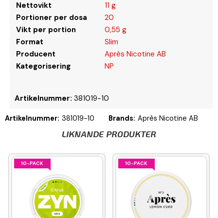
Nettovikt
11 g
Portioner per dosa
20
Vikt per portion
0,55 g
Format
Slim
Producent
Après Nicotine AB
Kategorisering
NP
Artikelnummer:
381019-10
Artikelnummer:
381019-10
Brands:
Après Nicotine AB
LIKNANDE PRODUKTER
10-PACK
10-PACK