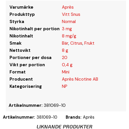
Varumärke
Après
Produkttyp
Vitt Snus
Styrka
Normal
Nikotinhalt per portion
3 mg
Nikotinhalt
8 mg/g
Smak
Bär
,
Citrus
,
Frukt
Nettovikt
8 g
Portioner per dosa
20
Vikt per portion
0,4 g
Format
Mini
Producent
Après Nicotine AB
Kategorisering
NP
Artikelnummer:
381069-10
Artikelnummer:
381069-10
Brands:
Après
LIKNANDE PRODUKTER