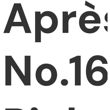
Aprè
No.1