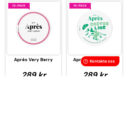
10-PACK
10-PACK
Après Very Berry
Après Cactus Lime
289 kr
289 kr
28,90 kr
/st
28,90 kr
/st
KÖP
KÖP