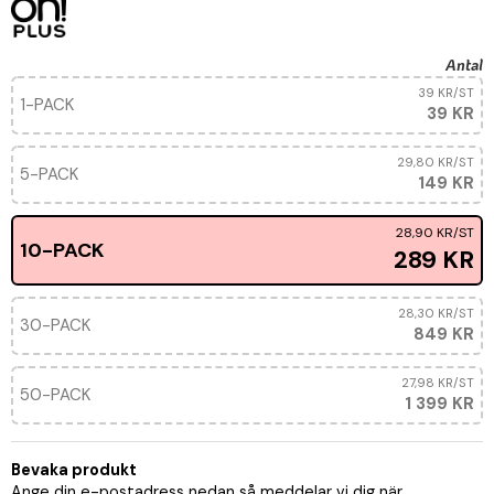
Antal
39 KR
/ST
1-PACK
39 KR
29,80 KR
/ST
5-PACK
149 KR
28,90 KR
/ST
10-PACK
289 KR
28,30 KR
/ST
30-PACK
849 KR
27,98 KR
/ST
50-PACK
1 399 KR
Bevaka produkt
Ange din e-postadress nedan så meddelar vi dig när