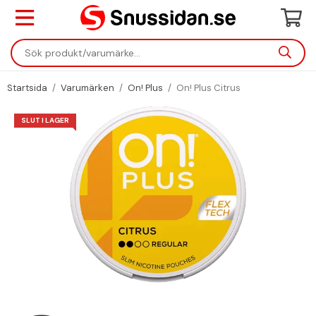
Startsida
/
Varumärken
/
On! Plus
/
On! Plus Citrus
SLUT I LAGER