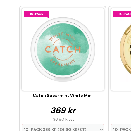
10-PACK
10-PAC
Catch Spearmint White Mini
369 kr
36,90 kr
/st