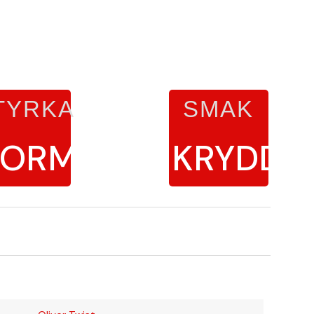
TYRKA
SMAK
ORMAL
KRYDDO
t