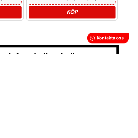
KÖP
oendeframkallande ämne.
LLKOR
POLICY
Y
GOR
SS