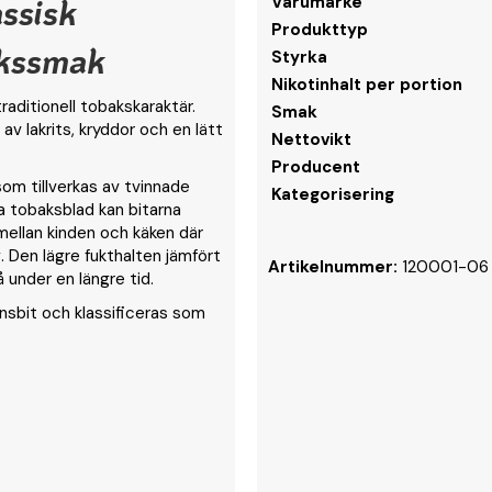
assisk
Varumärke
Produkttyp
akssmak
Styrka
Nikotinhalt per portion
raditionell tobakskaraktär.
Smak
v lakrits, kryddor och en lätt
Nettovikt
Producent
som tillverkas av tvinnade
Kategorisering
a tobaksblad kan bitarna
mellan kinden och käken där
. Den lägre fukthalten jämfört
Artikelnummer:
120001-06
 under en längre tid.
ionsbit och klassificeras som