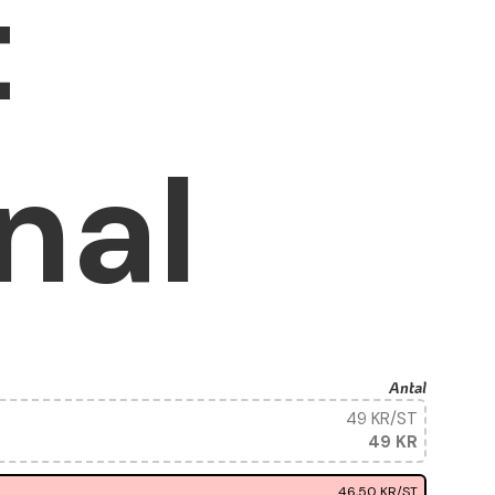
t
nal
Antal
49 KR
/ST
49 KR
46,50 KR
/ST