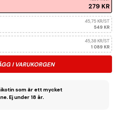
279 KR
45,75 KR
/ST
549 KR
45,38 KR
/ST
1 089 KR
ÄGG I VARUKORGEN
ikotin som är ett mycket
. Ej under 18 år.