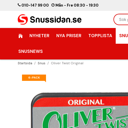
010-147 99 00
Mån - Fre 08:30 - 19:30
NYHETER
NYA PRISER
TOPPLISTA
SNU
SNUSNEWS
Startsida
/
Snus
/
Oliver Twist Original
6-PACK