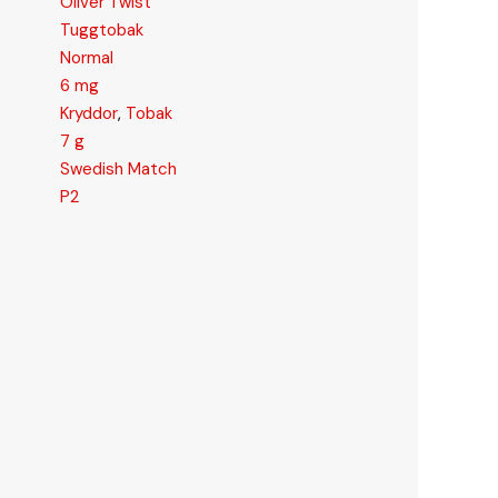
Oliver Twist
Tuggtobak
Normal
6 mg
Kryddor
,
Tobak
7 g
Swedish Match
P2