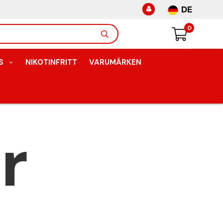
DE
0
S
NIKOTINFRITT
VARUMÄRKEN
r