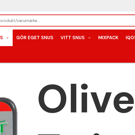
S
GÖR EGET SNUS
VITT SNUS
MIXPACK
IQO
Olive