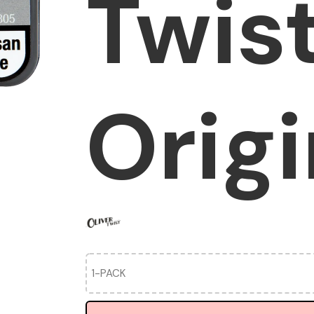
Twis
Origi
1-PACK