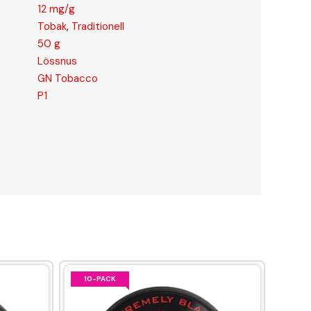
12 mg/g
Tobak
,
Traditionell
50 g
Lössnus
GN Tobacco
P1
10-PACK