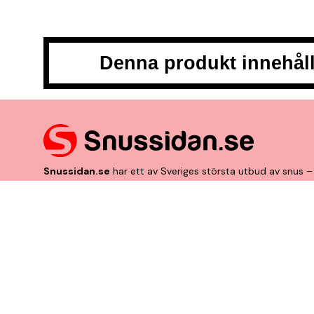
Denna produkt innehåll
Snussidan.se
har ett av Sveriges största utbud av snus – 
till klassiskt portionssnus och lössnus. Vi levererar snabb
centrum. Vårt mål är att alltid erbjuda snabb leverans och 
VÅRA ANDRA PLATTFORMAR