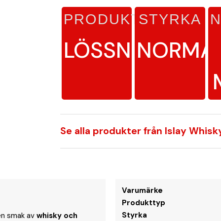
PRODUKTTYP
STYRKA
N
LÖSSNUS
NORMA
Se alla produkter från Islay Whisk
Varumärke
Produkttyp
Styrka
ren smak av
whisky och