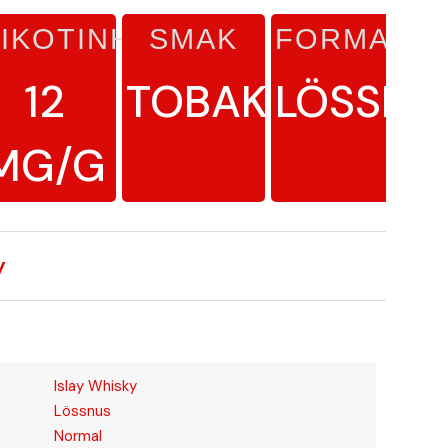
IKOTINHALT
SMAK
FORMAT
L
12
TOBAK
LÖSSNU
MG/G
y
Islay Whisky
Lössnus
Normal