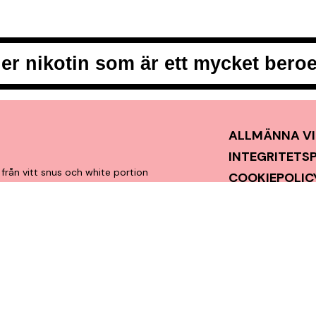
er nikotin som är ett mycket ber
ALLMÄNNA VI
INTEGRITETS
från vitt snus och white portion
COOKIEPOLIC
t, smidigt och med kunden i
VANLIGA FRÅ
en förstklassig köpupplevelse.
KONTAKTA O
NYHETSBREV
SNUSNEWS
OMDÖMEN
MITT KONTO