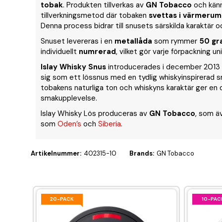
tobak
. Produkten tillverkas av
GN Tobacco
och känn
tillverkningsmetod där tobaken
svettas i värmerum
Denna process bidrar till snusets särskilda karaktär 
Snuset levereras i en
metallåda
som rymmer
50 gr
individuellt
numrerad
, vilket gör varje förpackning uni
Islay Whisky Snus
introducerades i december 2013 
sig som ett lössnus med en tydlig whiskyinspirerad s
tobakens naturliga ton och whiskyns karaktär ger en 
smakupplevelse.
Islay Whisky Lös produceras av
GN Tobacco
, som ä
som
Oden’s
och
Siberia
.
Artikelnummer:
402315-10
Brands:
GN Tobacco
20-PACK
10-PAC