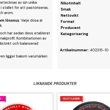
etecknas av sin unika
Nikotinhalt
i stället för att pastöriseras.
Smak
och arom.
Nettovikt
am lössnus
. Varje dosa är
Format
k.
Producent
och har sedan dess etablerat
Kategorisering
makprofil. Kombinationen av
distinkt och balanserad
Artikelnummer:
402315-10
ven ligger bakom varumärken
LIKNANDE PRODUKTER
K
SLUT I LAGER