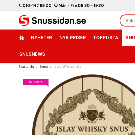
010-147 99 00
Mån - Fre 08:30 - 19:30
NYHETER
NYA PRISER
TOPPLISTA
SNU
SNUSNEWS
Startsida
/
Snus
/
Islay Whisky Lös
10-PACK