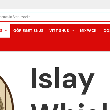
S
GÖR EGET SNUS
VITT SNUS
MIXPACK
IQO
Islay