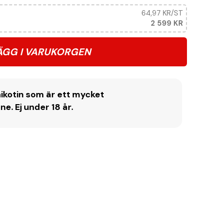
64,97 KR
/ST
2 599 KR
ÄGG I VARUKORGEN
ikotin som är ett mycket
. Ej under 18 år.