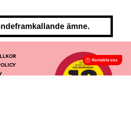
oendeframkallande ämne.
LLKOR
POLICY
Y
GOR
SS