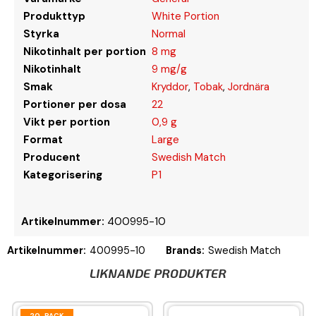
Produkttyp
White Portion
Styrka
Normal
Nikotinhalt per portion
8 mg
Nikotinhalt
9 mg/g
Smak
Kryddor
,
Tobak
,
Jordnära
Portioner per dosa
22
Vikt per portion
0,9 g
Format
Large
Producent
Swedish Match
Kategorisering
P1
Artikelnummer:
400995-10
Artikelnummer:
400995-10
Brands:
Swedish Match
LIKNANDE PRODUKTER
20-PACK