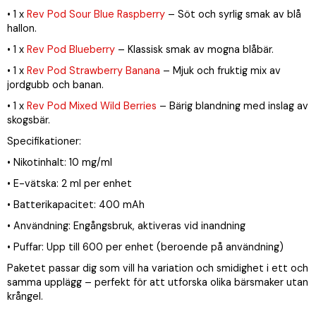
• 1 x
Rev Pod Sour Blue Raspberry
– Söt och syrlig smak av blå
hallon.
• 1 x
Rev Pod Blueberry
– Klassisk smak av mogna blåbär.
• 1 x
Rev Pod Strawberry Banana
– Mjuk och fruktig mix av
jordgubb och banan.
• 1 x
Rev Pod Mixed Wild Berries
– Bärig blandning med inslag av
skogsbär.
Specifikationer:
• Nikotinhalt: 10 mg/ml
• E-vätska: 2 ml per enhet
• Batterikapacitet: 400 mAh
• Användning: Engångsbruk, aktiveras vid inandning
• Puffar: Upp till 600 per enhet (beroende på användning)
Paketet passar dig som vill ha variation och smidighet i ett och
samma upplägg – perfekt för att utforska olika bärsmaker utan
krångel.