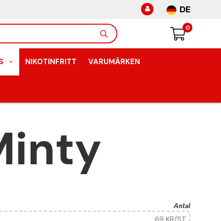
DE
0
S
NIKOTINFRITT
VARUMÄRKEN
Minty
Antal
69 KR
/ST