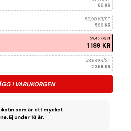
69 KR
59,90 KR
/ST
599 KR
59,45 KR
/ST
1 189 KR
58,98 KR
/ST
2 359 KR
ÄGG I VARUKORGEN
ikotin som är ett mycket
. Ej under 18 år.