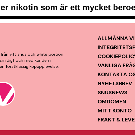
er nikotin som är ett mycket ber
ALLMÄNNA VI
INTEGRITETS
från vitt snus och white portion
COOKIEPOLIC
t, smidigt och med kunden i
VANLIGA FRÅ
en förstklassig köpupplevelse.
KONTAKTA O
NYHETSBREV
SNUSNEWS
OMDÖMEN
MITT KONTO
FRAKT & LEV