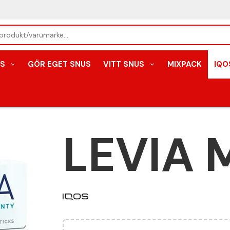
S
GÖR EGET SNUS
VITT SNUS
MIXPACK
IQO
LEVIA 