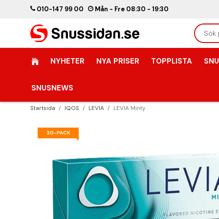
010-147 99 00
Mån - Fre 08:30 - 19:30
NYHETER
NYA PRISER
TOPPLISTA
SNU
SNUSNEWS
Startsida
/
IQOS
/
LEVIA
/
LEVIA Minty
20-PACK