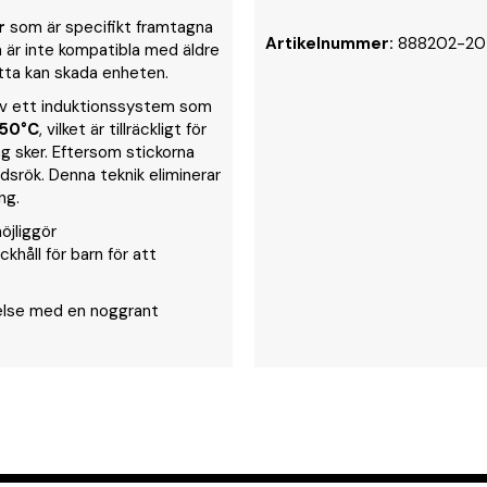
r
som är specifikt framtagna
Artikelnummer:
888202-20
a är inte kompatibla med äldre
tta kan skada enheten.
v ett induktionssystem som
50°C
, vilket är tillräckligt för
ng sker. Eftersom stickorna
dsrök. Denna teknik eliminerar
ng.
öjliggör
håll för barn för att
velse med en noggrant