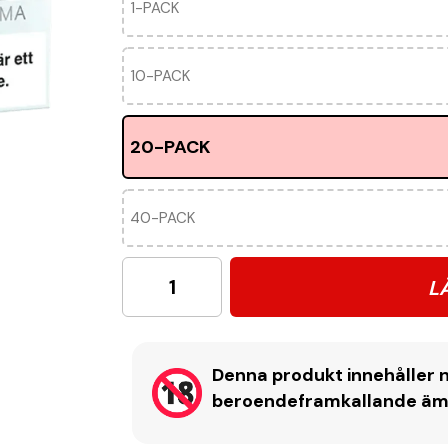
1-PACK
10-PACK
20-PACK
40-PACK
L
Denna produkt innehåller n
beroendeframkallande ämne