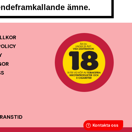
oendeframkallande ämne.
LLKOR
POLICY
Y
GOR
SS
ERANSTID