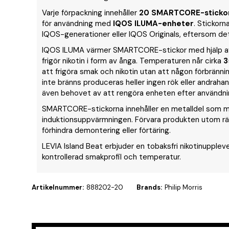
Varje förpackning innehåller
20 SMARTCORE-sticko
för användning med
IQOS ILUMA-enheter
. Stickorn
IQOS-generationer eller IQOS Originals, eftersom de
IQOS ILUMA värmer SMARTCORE-stickor med hjälp a
frigör nikotin i form av ånga. Temperaturen når cirka
3
att frigöra smak och nikotin utan att någon förbränni
inte bränns produceras heller ingen rök eller andrahan
även behovet av att rengöra enheten efter användni
SMARTCORE-stickorna innehåller en metalldel som m
induktionsuppvärmningen. Förvara produkten utom räck
förhindra demontering eller förtäring.
LEVIA Island Beat erbjuder en tobaksfri nikotinupple
kontrollerad smakprofil och temperatur.
Artikelnummer:
888202-20
Brands:
Philip Morris