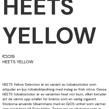
HEETS
YELLOW
HEETS YELLOW
HEETS Yellow Selection är en variant av tobaksstickor som
erbjuder en ljus tobaksblandning med inslag av frisk citrus. Dessa
HEETS tobaksstickor är av varianten heat not burn, vilket betyder
att de värms upp istället för bränns som en vanlig cigarett.
Stickorna används tillsammans med en IQOS-enhet som värmer
upp produkten till ånga bildas. Ångan ger en inhalering som är