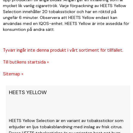
mycket lik vanlig cigarettrök. Varje förpackning av HEETS Yellow
Selection innehåller 20 tobaksstickor och har en röktid på
ungefär 6 minuter. Observera att HEETS Yellow endast kan
användas med en IQOS-enhet. HEETS Yellow är inte avsedda för
konsumtion på andra sätt.
Tyvärr ingår inte denna produkt i vårt sortiment för tillfället.
Till butikens startsida »
Sitemap »
HEETS YELLOW
HEETS Yellow Selection är en variant av tobaksstickor som
erbjuder en ljus tobaksblandning med inslag av frisk citrus.
Dessa HEETS tobaksstickor är av varianten heat not burn,