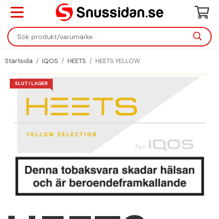
Startsida
/
IQOS
/
HEETS
/
HEETS YELLOW
SLUT I LAGER