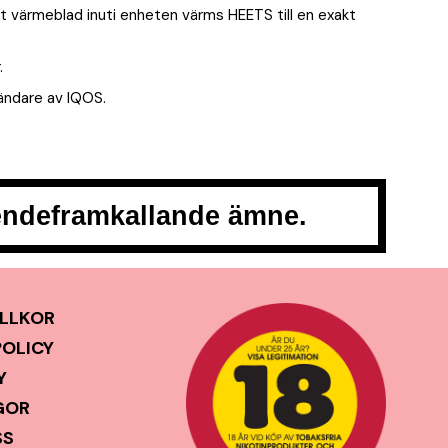
ett värmeblad inuti enheten värms HEETS till en exakt
.
ändare av IQOS.
oendeframkallande ämne.
LLKOR
POLICY
Y
GOR
SS