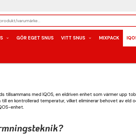
S
GÖR EGET SNUS
VITT SNUS
MIXPACK
IQO
ds tillsammans med IQOS, en eldriven enhet som värmer upp toba
till en kontrollerad temperatur, vilket eliminerar behovet av el
IQOS-enhet.
rmningsteknik?