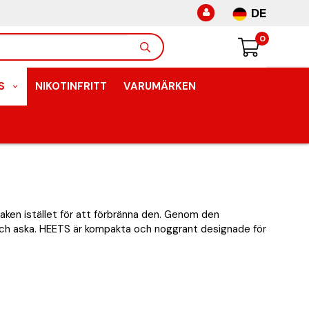
DE
0
S
NIKOTINFRITT
VARUMÄRKEN
ken istället för att förbränna den. Genom den
d och aska. HEETS är kompakta och noggrant designade för