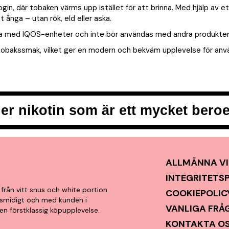
gin, där tobaken värms upp istället för att brinna. Med hjälp av 
t ånga – utan rök, eld eller aska.
bla med IQOS-enheter och inte bör användas med andra produkter
 tobakssmak, vilket ger en modern och bekväm upplevelse för anv
er nikotin som är ett mycket ber
ALLMÄNNA VI
INTEGRITETS
från vitt snus och white portion
COOKIEPOLIC
t, smidigt och med kunden i
VANLIGA FRÅ
en förstklassig köpupplevelse.
KONTAKTA O