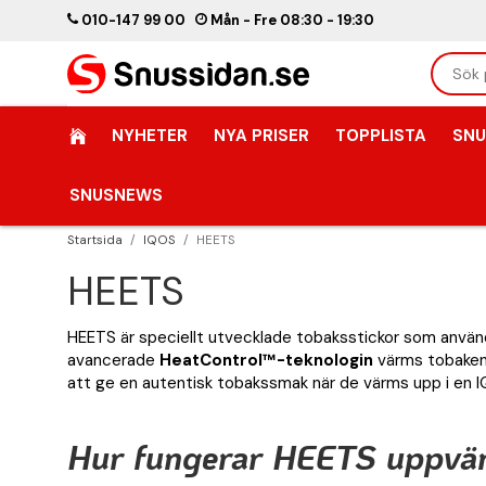
010-147 99 00
Mån - Fre 08:30 - 19:30
NYHETER
NYA PRISER
TOPPLISTA
SNU
SNUSNEWS
Startsida
/
IQOS
/
HEETS
HEETS
HEETS är speciellt utvecklade tobaksstickor som använ
avancerade
HeatControl™-teknologin
värms tobaken 
att ge en autentisk tobakssmak när de värms upp i en 
Hur fungerar HEETS uppvä