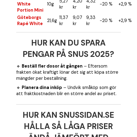
5,27
4,20
4,32
White
10g
-20 %
+2,9 %
kr
kr
kr
Portion Mini
Göteborgs
11,37
9,07
9,33
21,6g
-20 %
+2,9 %
Rapé White
kr
kr
kr
HUR KAN DU SPARA
PENGAR PÅ SNUS 2025?
🔹
Beställ fler dosor åt gången
– Eftersom
frakten ökat kraftigt lönar det sig att köpa större
mängder per beställning.
🔹
Planera dina inköp
– Undvik småköp som gör
att fraktkostnaden blir en större andel av priset.
HUR KAN SNUSSIDAN.SE
HÅLLA SÅ LÅGA PRISER