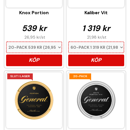
Knox Portion
Kaliber Vit
539 kr
1 319 kr
26,95 kr
/st
21,98 kr
/st
KÖP
KÖP
SLUT I LAGER
20-PACK