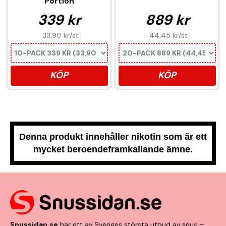
Portion
339 kr
889 kr
33,90 kr
/st
44,45 kr
/st
KÖP
KÖP
Denna produkt innehåller nikotin som är ett
mycket beroendeframkallande ämne.
Snussidan.se
har ett av Sveriges största utbud av snus –