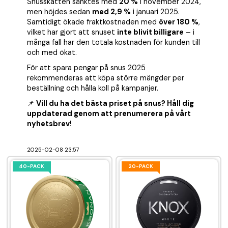
Snusskatten sänktes med
20 %
i november 2024,
men höjdes sedan
med 2,9 %
i januari 2025.
Samtidigt ökade fraktkostnaden med
över 180 %
,
vilket har gjort att snuset
inte blivit billigare
– i
många fall har den totala kostnaden för kunden till
och med ökat.
För att spara pengar på snus 2025
rekommenderas att köpa större mängder per
beställning och hålla koll på kampanjer.
📌
Vill du ha det bästa priset på snus? Håll dig
uppdaterad genom att prenumerera på vårt
nyhetsbrev!
2025-02-08 23:57
40-PACK
20-PACK