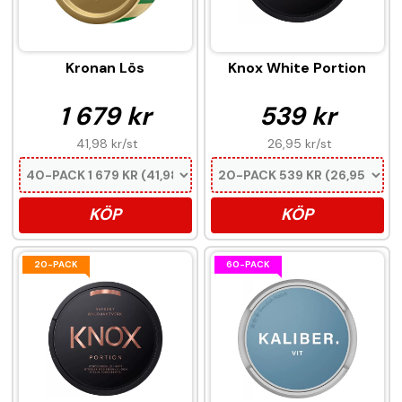
Kronan Lös
Knox White Portion
1 679 kr
539 kr
41,98 kr
/st
26,95 kr
/st
KÖP
KÖP
20-PACK
60-PACK