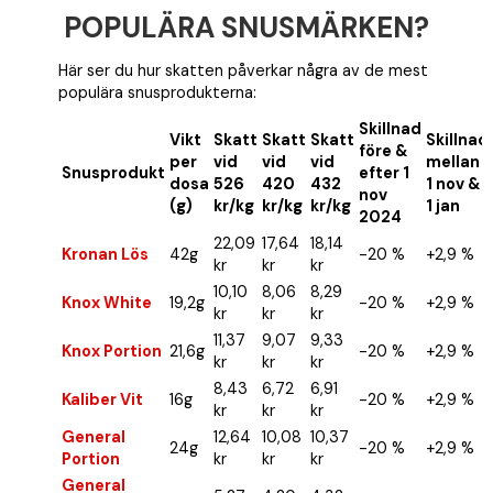
POPULÄRA SNUSMÄRKEN?
Här ser du hur skatten påverkar några av de mest
populära snusprodukterna:
Skillnad
Vikt
Skatt
Skatt
Skatt
Skillnad
före &
per
vid
vid
vid
mellan
Snusprodukt
efter 1
dosa
526
420
432
1 nov &
nov
(g)
kr/kg
kr/kg
kr/kg
1 jan
2024
22,09
17,64
18,14
Kronan Lös
42g
-20 %
+2,9 %
kr
kr
kr
10,10
8,06
8,29
Knox White
19,2g
-20 %
+2,9 %
kr
kr
kr
11,37
9,07
9,33
Knox Portion
21,6g
-20 %
+2,9 %
kr
kr
kr
8,43
6,72
6,91
Kaliber Vit
16g
-20 %
+2,9 %
kr
kr
kr
General
12,64
10,08
10,37
24g
-20 %
+2,9 %
Portion
kr
kr
kr
General