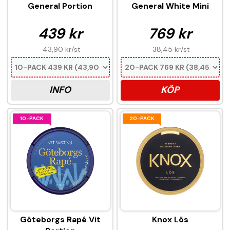
General Portion
General White Mini
439 kr
769 kr
43,90 kr
/st
38,45 kr
/st
INFO
KÖP
10-PACK
20-PACK
Göteborgs Rapé Vit
Knox Lös