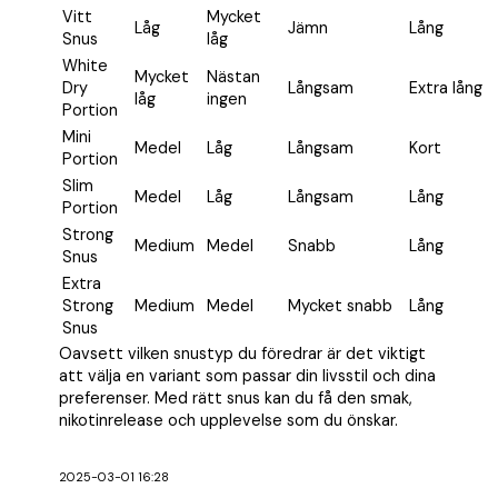
Vitt
Mycket
Låg
Jämn
Lång
Snus
låg
White
Mycket
Nästan
Dry
Långsam
Extra lång
låg
ingen
Portion
Mini
Medel
Låg
Långsam
Kort
Portion
Slim
Medel
Låg
Långsam
Lång
Portion
Strong
Medium
Medel
Snabb
Lång
Snus
Extra
Strong
Medium
Medel
Mycket snabb
Lång
Snus
Oavsett vilken snustyp du föredrar är det viktigt
att välja en variant som passar din livsstil och dina
preferenser. Med rätt snus kan du få den smak,
nikotinrelease och upplevelse som du önskar.
2025-03-01 16:28