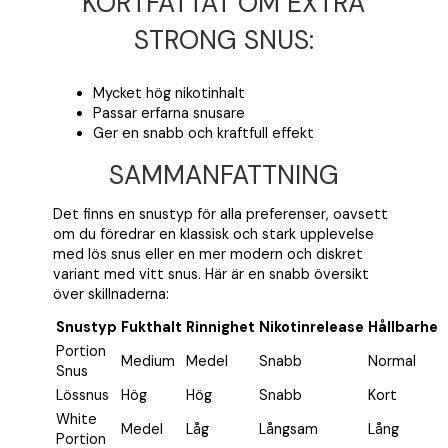
KORTFATTAT OM EXTRA
STRONG SNUS:
Mycket hög nikotinhalt
Passar erfarna snusare
Ger en snabb och kraftfull effekt
SAMMANFATTNING
Det finns en snustyp för alla preferenser, oavsett
om du föredrar en klassisk och stark upplevelse
med lös snus eller en mer modern och diskret
variant med vitt snus. Här är en snabb översikt
över skillnaderna:
Snustyp
Fukthalt
Rinnighet
Nikotinrelease
Hållbarhet
Portion
Medium
Medel
Snabb
Normal
Snus
Lössnus
Hög
Hög
Snabb
Kort
White
Medel
Låg
Långsam
Lång
Portion