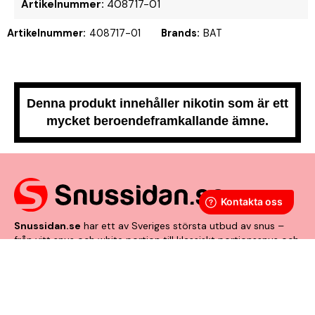
Artikelnummer:
408717-01
Artikelnummer:
408717-01
Brands:
BAT
Denna produkt innehåller nikotin som är ett
mycket beroendeframkallande ämne.
Snussidan.se
har ett av Sveriges största utbud av snus –
från vitt snus och white portion till klassiskt portionssnus och
lössnus. Vi levererar snabbt, smidigt och med kunden i
centrum. Vårt mål är att alltid erbjuda snabb leverans och en
förstklassig köpupplevelse.
VÅRA ANDRA PLATTFORMAR