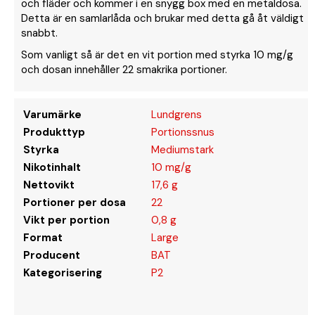
och fläder och kommer i en snygg box med en metaldosa.
Detta är en samlarlåda och brukar med detta gå åt väldigt
snabbt.
Som vanligt så är det en vit portion med styrka 10 mg/g
och dosan innehåller 22 smakrika portioner.
Varumärke
Lundgrens
Produkttyp
Portionssnus
Styrka
Mediumstark
Nikotinhalt
10 mg/g
Nettovikt
17,6 g
Portioner per dosa
22
Vikt per portion
0,8 g
Format
Large
Producent
BAT
Kategorisering
P2