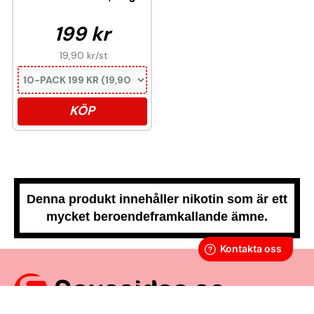
199 kr
19,90 kr
/st
KÖP
Denna produkt innehåller nikotin som är ett
mycket beroendeframkallande ämne.