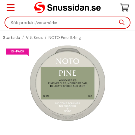
Startsida
/
Vitt Snus
/
NOTO Pine 8,4mg
10-PACK