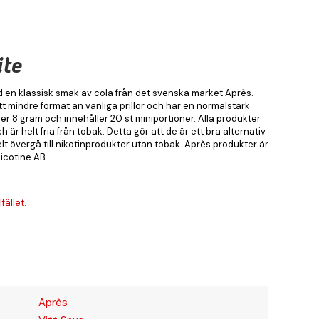
ite
ed en klassisk smak av cola från det svenska märket Après.
tt mindre format än vanliga prillor och har en normalstark
er 8 gram och innehåller 20 st miniportioner. Alla produkter
är helt fria från tobak. Detta gör att de är ett bra alternativ
lt övergå till nikotinprodukter utan tobak. Après produkter är
icotine AB.
fället.
Après