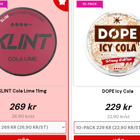
10-PACK
IS
KLINT Cola Lime 11mg
DOPE Icy Cola
269 kr
229 kr
26,90 kr
/st
22,90 kr
/st