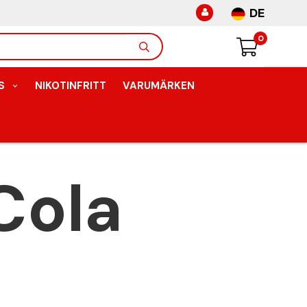
DE
0
S
NIKOTINFRITT
VARUMÄRKEN
Cola