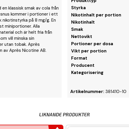
Produkttyp
Styrka
d en klassisk smak av cola från
snus kommer i portioner i ett
Nikotinhalt per portion
k nikotinstyrka på 8 mg/g. En
Nikotinhalt
t miniportioner. Alla
Smak
terial och är helt fria från
Nettovikt
om vill minska sin
Portioner per dosa
ter utan tobak. Après
m av Après Nicotine AB.
Vikt per portion
Format
Producent
Kategorisering
Artikelnummer:
381410-10
LIKNANDE PRODUKTER