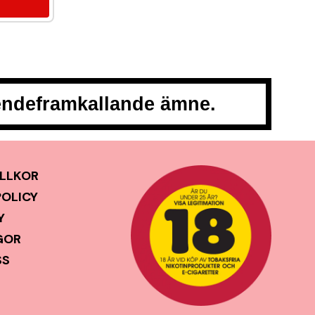
oendeframkallande ämne.
LLKOR
POLICY
Y
GOR
SS