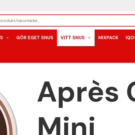
S
GÖR EGET SNUS
VITT SNUS
MIXPACK
IQO
Après 
Mini