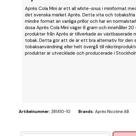
Aprés Cola Mini är ett all white-snus i miniformat me
det svenska märket Après. Detta vita och tobaksfria 
mindre format än vanliga prillor och har en normalstar
dosa Aprés Cola Mini väger 8 gram och innehåller 20 s
produkter från Après är tillverkade av växtbaserade ma
tobak. Detta gör att de är ett bra alternativ för den s
tobaksanvändning eller helt övergå till nikotinproduk
produkter är utvecklade och producerade i Stockhol
Artikelnummer:
381410-10
Brands:
Après Nicotine AB