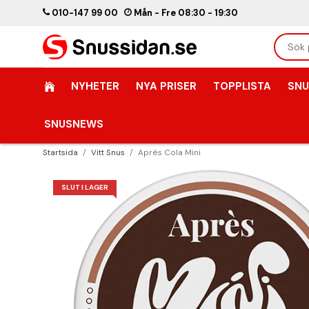
010-147 99 00
Mån - Fre 08:30 - 19:30
NYHETER
NYA PRISER
TOPPLISTA
SNU
SNUSNEWS
Startsida
/
Vitt Snus
/
Après Cola Mini
SLUT I LAGER