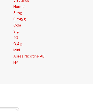
Vitt Snus
Normal
3 mg
8 mg/g
Cola
8 g
20
0,4 g
Mini
Après Nicotine AB
NP