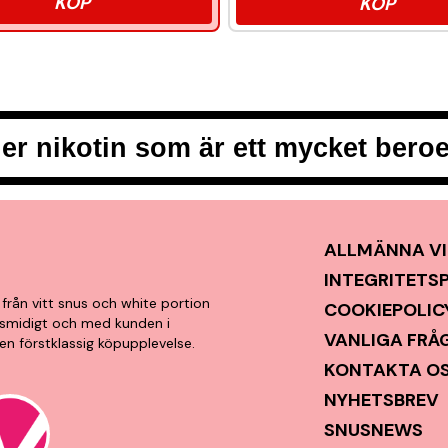
KÖP
KÖP
er nikotin som är ett mycket ber
ALLMÄNNA VI
INTEGRITETS
från vitt snus och white portion
COOKIEPOLIC
t, smidigt och med kunden i
VANLIGA FRÅ
en förstklassig köpupplevelse.
KONTAKTA O
NYHETSBREV
SNUSNEWS