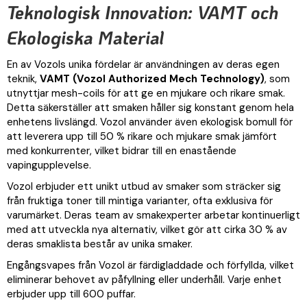
Teknologisk Innovation: VAMT och
Ekologiska Material
En av Vozols unika fördelar är användningen av deras egen
teknik,
VAMT (Vozol Authorized Mech Technology)
, som
utnyttjar mesh-coils för att ge en mjukare och rikare smak.
Detta säkerställer att smaken håller sig konstant genom hela
enhetens livslängd. Vozol använder även ekologisk bomull för
att leverera upp till 50 % rikare och mjukare smak jämfört
med konkurrenter, vilket bidrar till en enastående
vapingupplevelse.
Vozol erbjuder ett unikt utbud av smaker som sträcker sig
från fruktiga toner till mintiga varianter, ofta exklusiva för
varumärket. Deras team av smakexperter arbetar kontinuerligt
med att utveckla nya alternativ, vilket gör att cirka 30 % av
deras smaklista består av unika smaker.
Engångsvapes från Vozol är färdigladdade och förfyllda, vilket
eliminerar behovet av påfyllning eller underhåll. Varje enhet
erbjuder upp till 600 puffar.