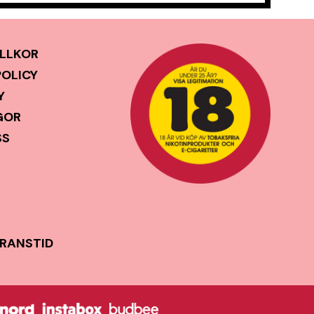
LLKOR
POLICY
Y
GOR
SS
ERANSTID