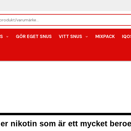
S
GÖR EGET SNUS
VITT SNUS
MIXPACK
IQO
er nikotin som är ett mycket ber