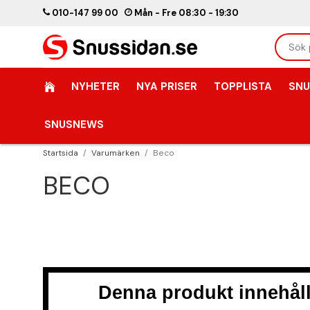
010-147 99 00
Mån - Fre 08:30 - 19:30
NYHETER
NYA PRISER
TOPPLISTA
SNU
SNUSNEWS
Startsida
/
Varumärken
/
Beco
BECO
Denna produkt innehåll