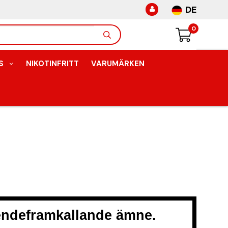
DE
0
S
NIKOTINFRITT
VARUMÄRKEN
oendeframkallande ämne.