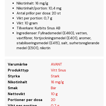
Nikotinhalt: 16 mg/g
Nikotinhalt/portion: 10,4 mg
Antal prillor per dosa: 20 st
Vikt per portion: 0,7 g
Vikt: 10 gram
Tillverkare: Kurbits Snus AB
Ingredienser: Fyllnadsmedel (E460), vatten,
växtfibrer, förtjockningsmedel (E401), aromer,
stabiliseringsmedel (E415), salt, surhetsreglerande
medel (E501), nikotin
Varumärke
AVANT
Produkttyp
Vitt Snus
Styrka
Stark
Nikotinhalt
16 mg/g
Smak
Bär
Nettovikt
10 g
Portioner per dosa
20
Vikt per portion
0,7 g