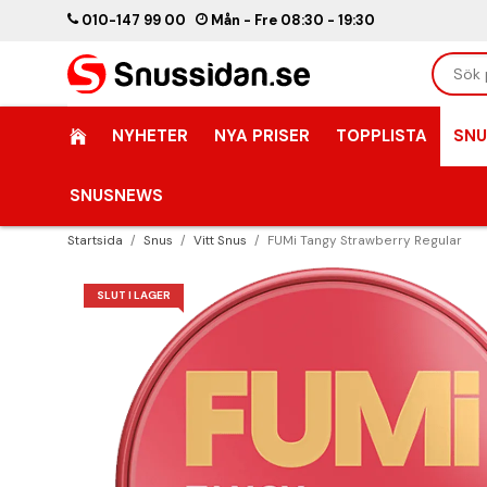
010-147 99 00
Mån - Fre 08:30 - 19:30
NYHETER
NYA PRISER
TOPPLISTA
SNU
SNUSNEWS
Startsida
/
Snus
/
Vitt Snus
/
FUMi Tangy Strawberry Regular
SLUT I LAGER