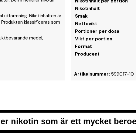
tär. Den innehåller nikotin
Nikotinhalt per portion
Nikotinhalt
al utformning. Nikotinhalten är
Smak
. Produkten klassificeras som
Nettovikt
Portioner per dosa
 fuktbevarande medel,
Vikt per portion
Format
Producent
Artikelnummer:
599017-10
er nikotin som är ett mycket ber