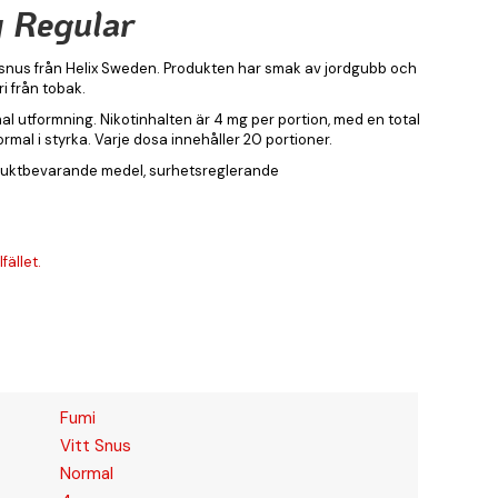
 Regular
t snus från Helix Sweden. Produkten har smak av jordgubb och
ri från tobak.
smal utformning. Nikotinhalten är 4 mg per portion, med en total
rmal i styrka. Varje dosa innehåller 20 portioner.
r, fuktbevarande medel, surhetsreglerande
fället.
Fumi
Vitt Snus
Normal