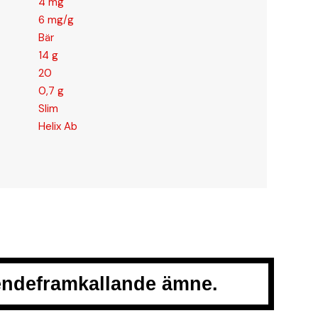
4 mg
6 mg/g
Bär
14 g
20
0,7 g
Slim
Helix Ab
oendeframkallande ämne.