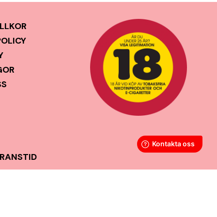
LLKOR
POLICY
Y
GOR
SS
ERANSTID