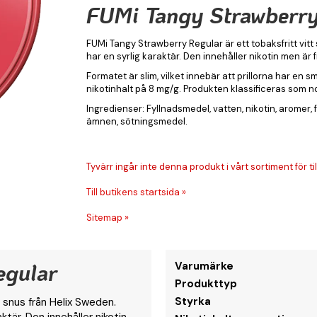
FUMi Tangy Strawberry
FUMi Tangy Strawberry Regular är ett tobaksfritt vit
har en syrlig karaktär. Den innehåller nikotin men är f
Formatet är slim, vilket innebär att prillorna har en 
nikotinhalt på 8 mg/g. Produkten klassificeras som no
Ingredienser: Fyllnadsmedel, vatten, nikotin, arome
ämnen, sötningsmedel.
Tyvärr ingår inte denna produkt i vårt sortiment för till
Till butikens startsida »
Sitemap »
egular
Varumärke
Produkttyp
Styrka
 snus från Helix Sweden.