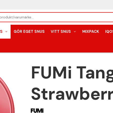
S
GÖR EGET SNUS
VITT SNUS
MIXPACK
IQO
FUMi Tan
Strawberr