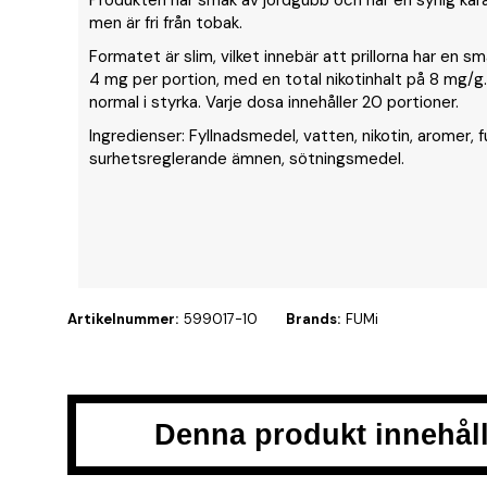
Produkten har smak av jordgubb och har en syrlig karak
men är fri från tobak.
Formatet är slim, vilket innebär att prillorna har en sm
4 mg per portion, med en total nikotinhalt på 8 mg/g
normal i styrka. Varje dosa innehåller 20 portioner.
Ingredienser: Fyllnadsmedel, vatten, nikotin, aromer,
surhetsreglerande ämnen, sötningsmedel.
Artikelnummer:
599017-10
Brands:
FUMi
Denna produkt innehåll