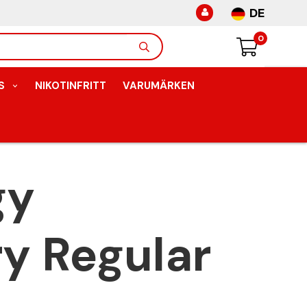
DE
0
S
NIKOTINFRITT
VARUMÄRKEN
gy
y Regular