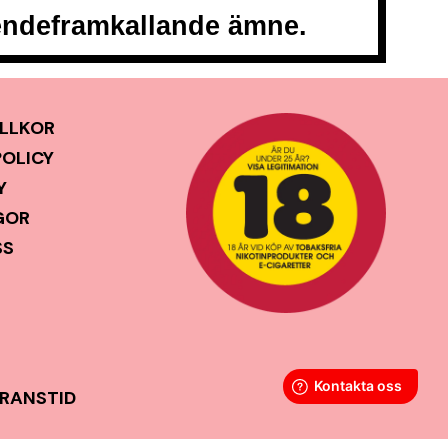
oendeframkallande ämne.
LLKOR
POLICY
Y
GOR
SS
ERANSTID