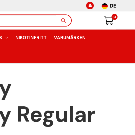
DE
0
S
NIKOTINFRITT
VARUMÄRKEN
ty
y Regular