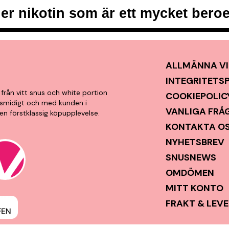
er nikotin som är ett mycket ber
ALLMÄNNA VI
INTEGRITETS
från vitt snus och white portion
COOKIEPOLIC
t, smidigt och med kunden i
VANLIGA FRÅ
en förstklassig köpupplevelse.
KONTAKTA O
NYHETSBREV
SNUSNEWS
OMDÖMEN
MITT KONTO
FRAKT & LEV