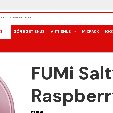
S
GÖR EGET SNUS
VITT SNUS
MIXPACK
IQO
FUMi Sal
Raspberr