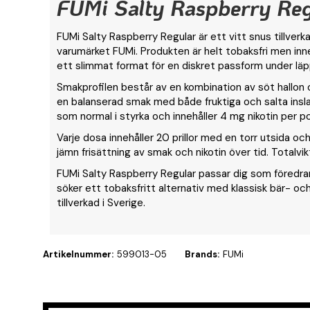
FUMi Salty Raspberry Reg
FUMi Salty Raspberry Regular är ett vitt snus tillver
varumärket FUMi. Produkten är helt tobaksfri men inneh
ett slimmat format för en diskret passform under läp
Smakprofilen består av en kombination av söt hallon oc
en balanserad smak med både fruktiga och salta insla
som normal i styrka och innehåller 4 mg nikotin per 
Varje dosa innehåller 20 prillor med en torr utsida och 
jämn frisättning av smak och nikotin över tid. Totalvi
FUMi Salty Raspberry Regular passar dig som föredrar
söker ett tobaksfritt alternativ med klassisk bär- oc
tillverkad i Sverige.
Artikelnummer:
599013-05
Brands:
FUMi