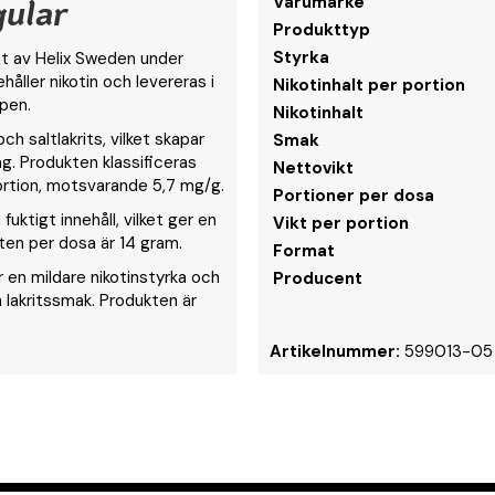
ular
Varumärke
Produkttyp
Styrka
kat av Helix Sweden under
åller nikotin och levereras i
Nikotinhalt per portion
pen.
Nikotinhalt
h saltlakrits, vilket skapar
Smak
g. Produkten klassificeras
Nettovikt
portion, motsvarande 5,7 mg/g.
Portioner per dosa
fuktigt innehåll, vilket ger en
Vikt per portion
kten per dosa är 14 gram.
Format
 en mildare nikotinstyrka och
Producent
h lakritssmak. Produkten är
Artikelnummer:
599013-05