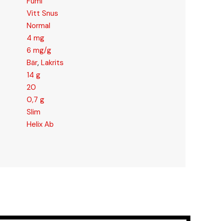
Fumi
Vitt Snus
Normal
4 mg
6 mg/g
Bär
,
Lakrits
14 g
20
0,7 g
Slim
Helix Ab