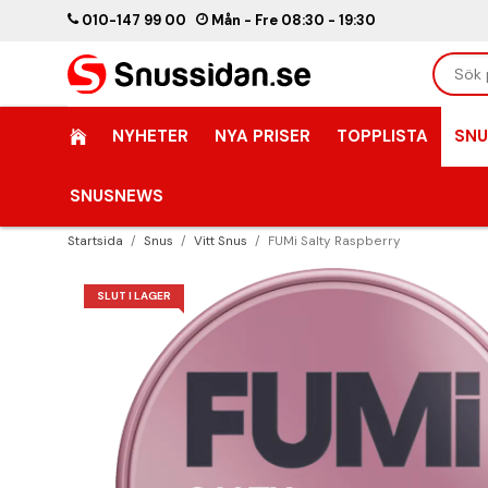
010-147 99 00
Mån - Fre 08:30 - 19:30
NYHETER
NYA PRISER
TOPPLISTA
SNU
SNUSNEWS
Startsida
/
Snus
/
Vitt Snus
/
FUMi Salty Raspberry
SLUT I LAGER