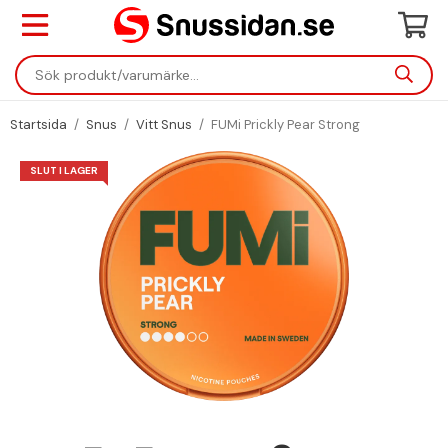
Startsida
/
Snus
/
Vitt Snus
/
FUMi Prickly Pear Strong
SLUT I LAGER