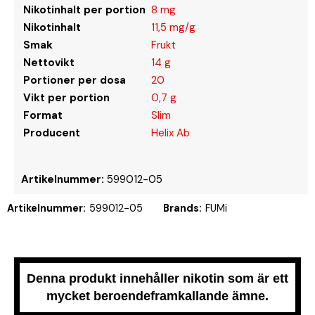
Nikotinhalt per portion
8 mg
Nikotinhalt
11,5 mg/g
Smak
Frukt
Nettovikt
14 g
Portioner per dosa
20
Vikt per portion
0,7 g
Format
Slim
Producent
Helix Ab
Artikelnummer:
599012-05
Artikelnummer:
599012-05
Brands:
FUMi
Denna produkt innehåller nikotin som är ett
mycket beroendeframkallande ämne.