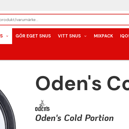
S
GÖR EGET SNUS
VITT SNUS
MIXPACK
IQO
Oden's C
Oden's Cold Portion