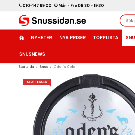
010-147 99 00
Mån - Fre 08:30 - 19:30
NYHETER
NYA PRISER
TOPPLISTA
SNU
SNUSNEWS
Startsida
/
Snus
/
Oden's Cold
SLUT I LAGER