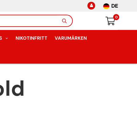
DE
0
S
NIKOTINFRITT
VARUMÄRKEN
old