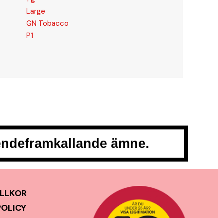
Large
GN Tobacco
P1
oendeframkallande ämne.
LLKOR
POLICY