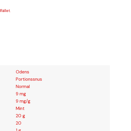
fället.
Odens
Portionssnus
Normal
9 mg
9 mg/g
Mint
20 g
20
1 g