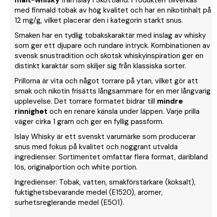
malt-whisky
från Islay i Skottland. Produkten tillverkas
med finmald tobak av hög kvalitet och har en nikotinhalt på
12 mg/g, vilket placerar den i kategorin starkt snus.
Smaken har en tydlig tobakskaraktär med inslag av whisky
som ger ett djupare och rundare intryck. Kombinationen av
svensk snustradition och skotsk whiskyinspiration ger en
distinkt karaktär som skiljer sig från klassiska sorter.
Prillorna är vita och något torrare på ytan, vilket gör att
smak och nikotin frisätts långsammare för en mer långvarig
upplevelse. Det torrare formatet bidrar till
mindre
rinnighet
och en renare känsla under läppen. Varje prilla
väger cirka 1 gram och ger en fyllig passform.
Islay Whisky är ett svenskt varumärke som producerar
snus med fokus på kvalitet och noggrant utvalda
ingredienser. Sortimentet omfattar flera format, däribland
lös, originalportion och white portion.
Ingredienser: Tobak, vatten, smakförstärkare (koksalt),
fuktighetsbevarande medel (E1520), aromer,
surhetsreglerande medel (E501).