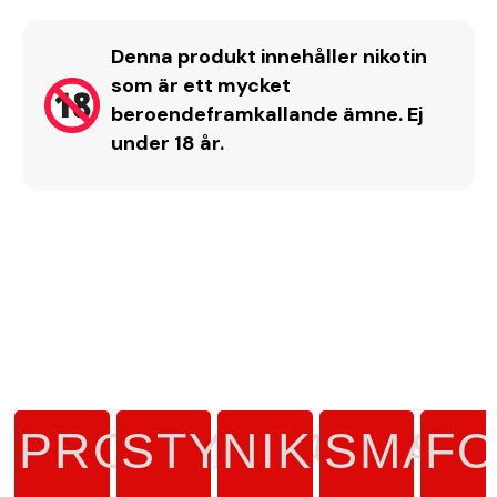
Denna produkt innehåller nikotin
som är ett mycket
beroendeframkallande ämne. Ej
under 18 år.
PRODUKTTYP
STYRKA
NIKOTINH
SMAK
F