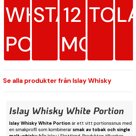
WHITE
STARK
12
TOB
L
PORTION
MG/G
Se alla produkter från Islay Whisky
Islay Whisky White Portion
Islay Whisky White Portion
är ett vitt portionssnus med
en smakprofil som kombinerar
smak av tobak och single