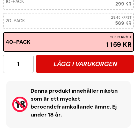
10-PACK
299 KR
29,45 KR
/ST
20-PACK
589 KR
28,98 KR
/ST
40-PACK
1 159 KR
LÄGG I VARUKORGEN
Denna produkt innehåller nikotin
som är ett mycket
beroendeframkallande ämne. Ej
under 18 år.