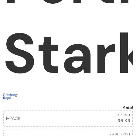
Star
Antal
35 KR
/ST
1-PACK
35 KR
29,90 KR
/ST