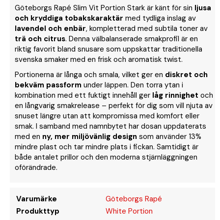
Göteborgs Rapé Slim Vit Portion Stark är känt för sin
ljusa
och kryddiga tobakskaraktär
med tydliga inslag av
lavendel och enbär
, kompletterad med subtila toner av
trä och citrus
. Denna välbalanserade smakprofil är en
riktig favorit bland snusare som uppskattar traditionella
svenska smaker med en frisk och aromatisk twist.
Portionerna är långa och smala, vilket ger en
diskret och
bekväm passform
under läppen. Den torra ytan i
kombination med ett fuktigt innehåll ger
låg rinnighet
och
en långvarig smakrelease – perfekt för dig som vill njuta av
snuset längre utan att kompromissa med komfort eller
smak. I samband med namnbytet har dosan uppdaterats
med en
ny, mer miljövänlig design
som använder 13%
mindre plast och tar mindre plats i fickan. Samtidigt är
både antalet prillor och den moderna stjärnläggningen
oförändrade.
Varumärke
Göteborgs Rapé
Produkttyp
White Portion