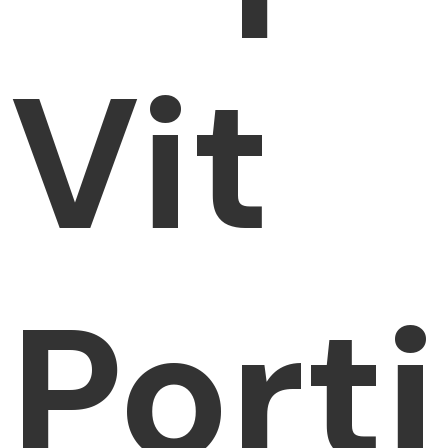
Vit
Port