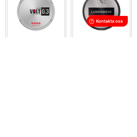
G.3 Volt Slim White Dry
Lundgrens Vit Portion
Super Strong
Stark
469 kr
329 kr
46,90 kr
/st
32,90 kr
/st
KÖP
KÖP
Denna produkt innehåller nikotin som är ett