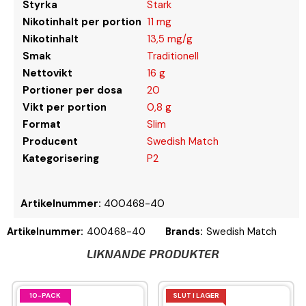
Styrka
Stark
Nikotinhalt per portion
11 mg
Nikotinhalt
13,5 mg/g
Smak
Traditionell
Nettovikt
16 g
Portioner per dosa
20
Vikt per portion
0,8 g
Format
Slim
Producent
Swedish Match
Kategorisering
P2
Artikelnummer:
400468-40
Artikelnummer:
400468-40
Brands:
Swedish Match
LIKNANDE PRODUKTER
10-PACK
SLUT I LAGER