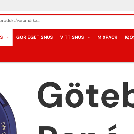
S
GÖR EGET SNUS
VITT SNUS
MIXPACK
IQO
Göte