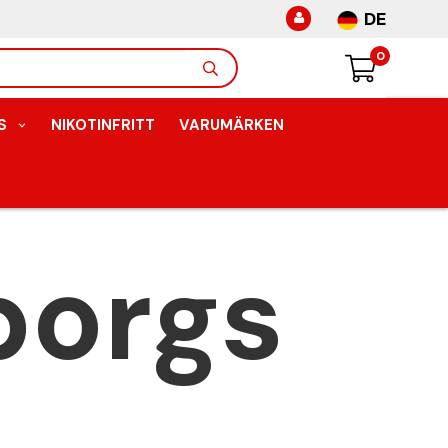
DE
0
S
NIKOTINFRITT
VARUMÄRKEN
borgs