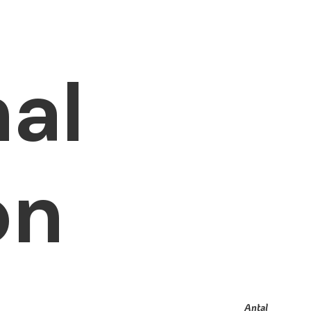
nal
on
Antal