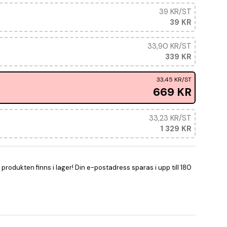
39 KR
/ST
39 KR
33,90 KR
/ST
339 KR
33,45 KR
/ST
669 KR
33,23 KR
/ST
1 329 KR
rodukten finns i lager! Din e-postadress sparas i upp till 180