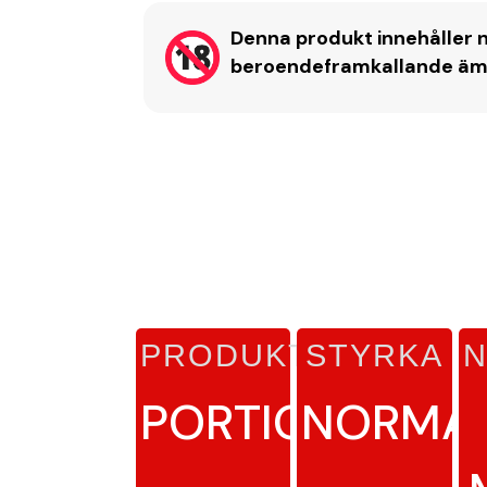
Denna produkt innehåller n
beroendeframkallande ämne
PRODUKTTYP
STYRKA
N
PORTIONSSNU
NORMA