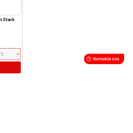
n Stark
oendeframkallande ämne.