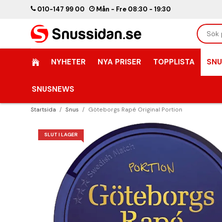
010-147 99 00
Mån - Fre 08:30 - 19:30
NYHETER
NYA PRISER
TOPPLISTA
SNU
SNUSNEWS
Startsida
/
Snus
/
Göteborgs Rapé Original Portion
SLUT I LAGER