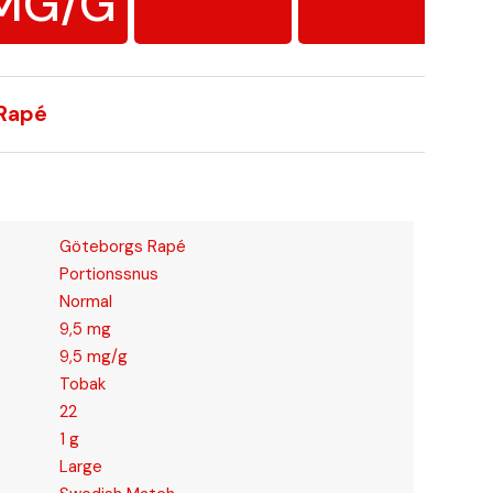
MG/G
 Rapé
Göteborgs Rapé
Portionssnus
Normal
9,5 mg
9,5 mg/g
Tobak
22
1 g
Large