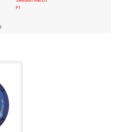
Swedish Match
P1
0