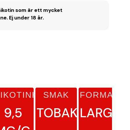
ikotin som är ett mycket
. Ej under 18 år.
IKOTINHALT
SMAK
FORMAT
S
L
9,5
TOBAK
LARGE