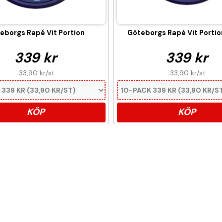
eborgs Rapé Vit Portion
Göteborgs Rapé Vit Portio
339 kr
339 kr
33,90 kr
/st
33,90 kr
/st
KÖP
KÖP
er nikotin som är ett mycket ber