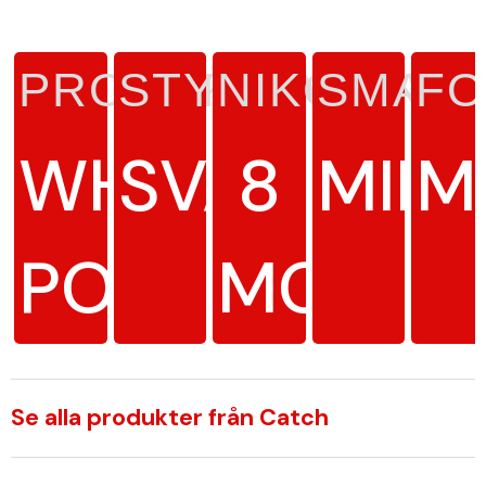
PRODUKTTYP
STYRKA
NIKOTINH
SMAK
F
WHITE
SVAG
8
MINT
M
PORTION
MG/G
Se alla produkter från Catch