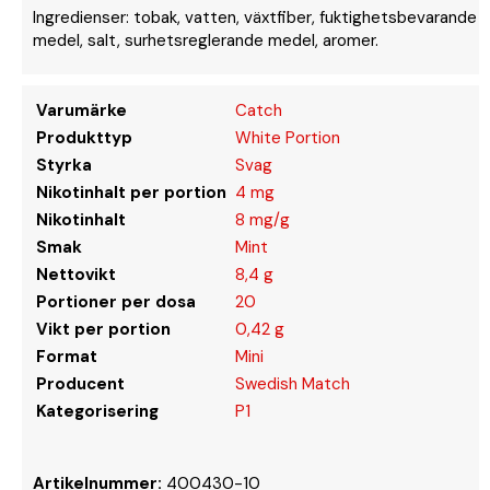
Ingredienser: tobak, vatten, växtfiber, fuktighetsbevarande
medel, salt, surhetsreglerande medel, aromer.
Varumärke
Catch
Produkttyp
White Portion
Styrka
Svag
Nikotinhalt per portion
4 mg
Nikotinhalt
8 mg/g
Smak
Mint
Nettovikt
8,4 g
Portioner per dosa
20
Vikt per portion
0,42 g
Format
Mini
Producent
Swedish Match
Kategorisering
P1
Artikelnummer:
400430-10