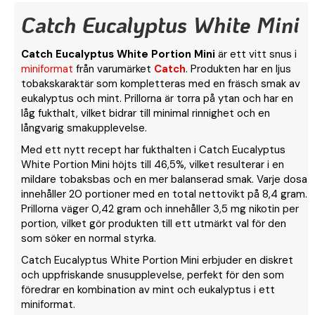
Catch Eucalyptus White Mini
Catch Eucalyptus White Portion Mini
är ett vitt snus i
miniformat
från varumärket
Catch
. Produkten har en ljus
tobakskaraktär som kompletteras med en fräsch smak av
eukalyptus och mint. Prillorna är torra på ytan och har en
låg fukthalt, vilket bidrar till minimal rinnighet och en
långvarig smakupplevelse.
Med ett nytt recept har fukthalten i Catch Eucalyptus
White Portion Mini höjts till 46,5%, vilket resulterar i en
mildare tobaksbas och en mer balanserad smak. Varje dosa
innehåller 20 portioner med en total nettovikt på 8,4 gram.
Prillorna väger 0,42 gram och innehåller 3,5 mg nikotin per
portion, vilket gör produkten till ett utmärkt val för den
som söker en normal styrka.
Catch Eucalyptus White Portion Mini erbjuder en diskret
och uppfriskande snusupplevelse, perfekt för den som
föredrar en kombination av mint och eukalyptus i ett
miniformat.