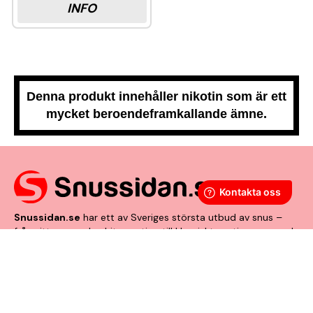
INFO
Denna produkt innehåller nikotin som är ett
mycket beroendeframkallande ämne.
Snussidan.se
har ett av Sveriges största utbud av snus –
från vitt snus och white portion till klassiskt portionssnus och
lössnus. Vi levererar snabbt, smidigt och med kunden i
centrum. Vårt mål är att alltid erbjuda snabb leverans och en
förstklassig köpupplevelse.
VÅRA ANDRA PLATTFORMAR