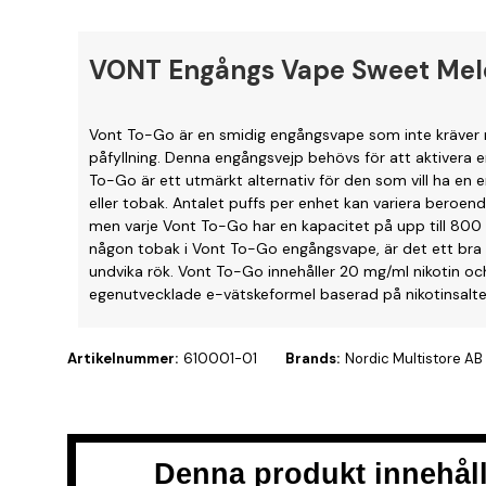
VONT Engångs Vape Sweet Me
Vont To-Go är en smidig engångsvape som inte kräver n
påfyllning. Denna engångsvejp behövs för att aktivera e
To-Go är ett utmärkt alternativ för den som vill ha en e
eller tobak. Antalet puffs per enhet kan variera beroend
men varje Vont To-Go har en kapacitet på upp till 800 p
någon tobak i Vont To-Go engångsvape, är det ett bra l
undvika rök. Vont To-Go innehåller 20 mg/ml nikotin o
egenutvecklade e-vätskeformel baserad på nikotinsalte
Artikelnummer:
610001-01
Brands:
Nordic Multistore AB
Denna produkt innehåll