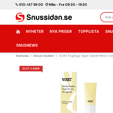
010-147 99 00
Mån - Fre 08:30 - 19:30
NYHETER
NYA PRISER
TOPPLISTA
SNU
SNUSNEWS
Startsida
/
Alla produkter
/
VONT Engångs Vape Sweet Melon 2
SLUT I LAGER