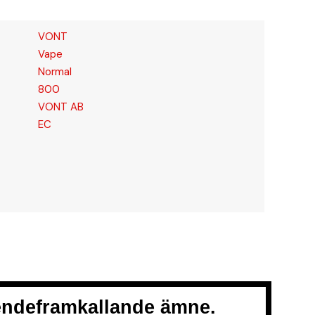
VONT
Vape
Normal
800
VONT AB
EC
oendeframkallande ämne.