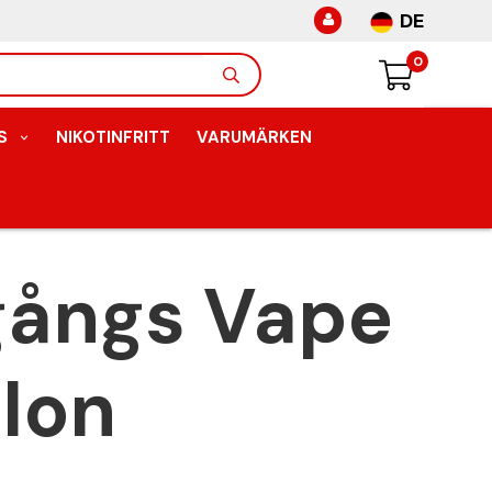
DE
0
S
NIKOTINFRITT
VARUMÄRKEN
ångs Vape
lon