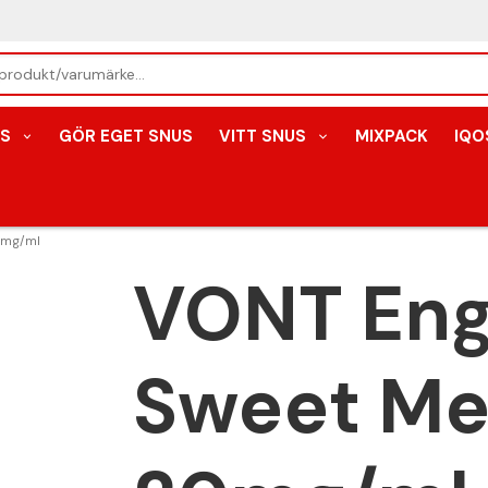
S
GÖR EGET SNUS
VITT SNUS
MIXPACK
IQO
0mg/ml
VONT Eng
Sweet Me