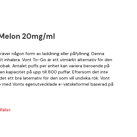
 Melon 20mg/ml
äver någon form av laddning eller påfyllning. Denna
t inhalera. Vont To-Go är ett utmärkt alternativ för den
 tobak. Antalet puffs per enhet kan variera beroende på
en kapacitet på upp till 800 puffar. Eftersom det inte
t ett bra laternativ för den som vill undvika rök. Vont
de med Vonts egenutvecklade e-vätskeformel baserad på
fället.