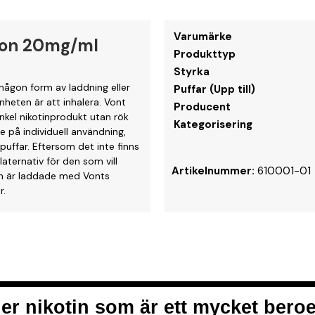
Varumärke
lon 20mg/ml
Produkttyp
Styrka
ågon form av laddning eller
Puffar (Upp till)
nheten är att inhalera. Vont
Producent
nkel nikotinprodukt utan rök
Kategorisering
e på individuell användning,
uffar. Eftersom det inte finns
aternativ för den som vill
Artikelnummer:
610001-01
ch är laddade med Vonts
r.
er nikotin som är ett mycket ber