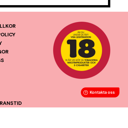
LLKOR
POLICY
Y
GOR
SS
ERANSTID