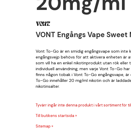
20mg/ml
VONT Engångs Vape Sweet
Vont To-Go är en smidig engångsvape som inte kr
engångsvejp behövs för att aktivera enheten är at
som vill ha en enkel nikotinprodukt utan rök eller
individuell användning, men varje Vont To-Go har 
finns någon tobak i Vont To-Go engångsvape, är de
To-Go innehåller 20 mg/ml nikotin och är ladda
nikotinsalter.
Tyvärr ingår inte denna produkt i vårt sortiment för till
Till butikens startsida »
Sitemap »